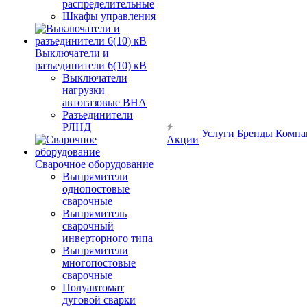
распределительные
Шкафы управления
Выключатели и
разъединители 6(10) кВ
Выключатели
нагрузки
автогазовые ВНА
Разъединители
РЛНД
Услуги
Бренды
Компа
Акции
Сварочное оборудование
Выпрямители
однопостовые
сварочные
Выпрямитель
сварочный
инверторного типа
Выпрямители
многопостовые
сварочные
Полуавтомат
дуговой сварки