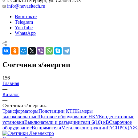
г. Санкт-Петербург, ул. Салова 57/3
info@nevaeltech.ru
Вконтакте
Telegram
YouTube
WhatsApp
Счетчики э/энергии
156
Главная
—
Каталог
—
Счетчики э/энергии
Трансформаторы
Подстанции КТП
Камеры
высоковольтные
Щитовое оборудование НКУ
Конденсаторные
установки
Выключатели и разъединители 6(10) кВ
Сварочное
оборудование
Выпрямители
Металлоконструкции
РАСПРОДАЖ