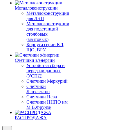
Металлоконструкции
Металлоконструкции
для ЛЭП
Металлоконструкции
для подстанций
столбовых
(мачтовых)
Корпуса серии КЛ,
ЩО, ВРУ
Счетчики э/энергии
Устройства сбора и
передачи данных
(УСПД)
Счетчики Меркурий
Счетчики
Лэнэлектро
Счетчики Нева
Счетчики ННПО им
М.В.Фрунзе
РАСПРОДАЖА