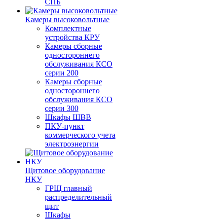
СПБ
Камеры высоковольтные
Комплектные
устройства КРУ
Камеры сборные
одностороннего
обслуживания КСО
серии 200
Камеры сборные
одностороннего
обслуживания КСО
серии 300
Шкафы ШВВ
ПКУ-пункт
коммерческого учета
электроэнергии
Щитовое оборудование
НКУ
ГРЩ главный
распределительный
щит
Шкафы