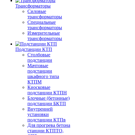
Трансформаторы
Силовые
трансформаторы
Специальные
трансформаторы
Измерительные
трансформаторы
Подстанции КТП
Столбовые
подстанции
Мачтовые
подстанции
шкафного типа
КТПМ
Киосковые
подстанции КТПН
Блочные (бетонные)
подстанции БКТП
Внутренней
установки
подстанции КТПв
Для прогрева бетона
станции КТПТО,