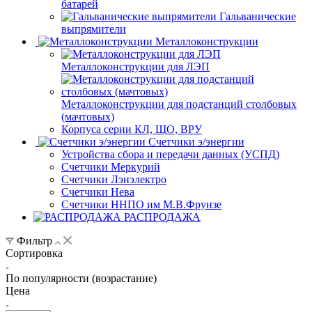
батарей
Гальванические
выпрямители
Металлоконструкции
Металлоконструкции для ЛЭП
Металлоконструкции для подстанций столбовых
(мачтовых)
Корпуса серии КЛ, ЩО, ВРУ
Счетчики э/энергии
Устройства сбора и передачи данных (УСПД)
Счетчики Меркурий
Счетчики Лэнэлектро
Счетчики Нева
Счетчики ННПО им М.В.Фрунзе
РАСПРОДАЖА
Фильтр
Сортировка
По популярности (возрастание)
Цена