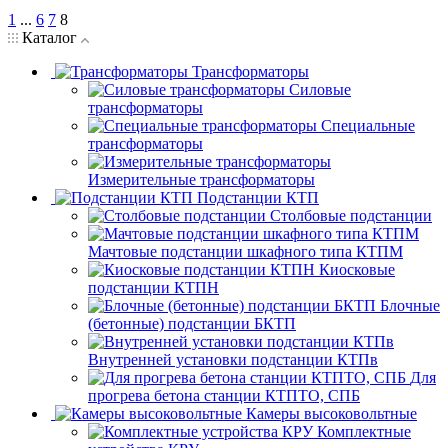
1
...
6
7
8
Каталог
Трансформаторы
Силовые
трансформаторы
Специальные
трансформаторы
Измерительные трансформаторы
Подстанции КТП
Столбовые подстанции
Мачтовые подстанции шкафного типа КТПМ
Киосковые
подстанции КТПН
Блочные
(бетонные) подстанции БКТП
Внутренней установки подстанции КТПв
Для
прогрева бетона станции КТПТО, СПБ
Камеры высоковольтные
Комплектные