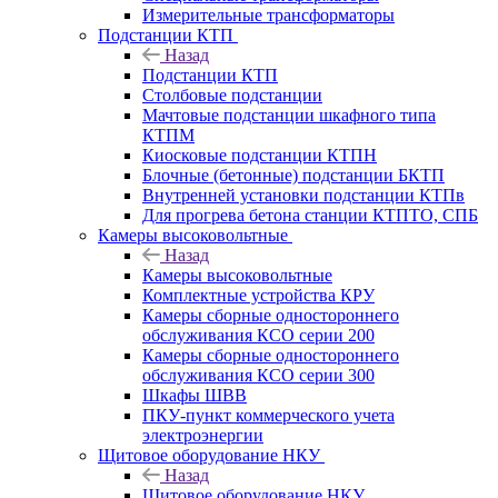
Измерительные трансформаторы
Подстанции КТП
Назад
Подстанции КТП
Столбовые подстанции
Мачтовые подстанции шкафного типа
КТПМ
Киосковые подстанции КТПН
Блочные (бетонные) подстанции БКТП
Внутренней установки подстанции КТПв
Для прогрева бетона станции КТПТО, СПБ
Камеры высоковольтные
Назад
Камеры высоковольтные
Комплектные устройства КРУ
Камеры сборные одностороннего
обслуживания КСО серии 200
Камеры сборные одностороннего
обслуживания КСО серии 300
Шкафы ШВВ
ПКУ-пункт коммерческого учета
электроэнергии
Щитовое оборудование НКУ
Назад
Щитовое оборудование НКУ