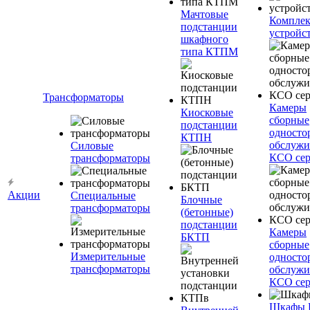
Мачтовые
Компле
подстанции
устройс
шкафного
типа КТПМ
Трансформаторы
Камеры
Киосковые
сборные
подстанции
односто
КТПН
обслужи
Силовые
КСО сер
трансформаторы
Акции
Специальные
Блочные
трансформаторы
(бетонные)
подстанции
Камеры
БКТП
сборные
Измерительные
односто
трансформаторы
обслужи
КСО сер
Шкафы