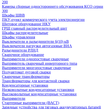
200
Камеры сборные одностороннего обслуживания КСО серии
300
Шкафы ШВВ
ПКУ-пункт коммерческого учета электроэнергии
Щитовое оборудование НКУ
ГРЩ главный распределительный щит
Шкафы распределительные
Шкафы управления
Выключатели и разъединители 6(10) кВ
Выключатели нагрузки автогазовые ВНА
Разъединители РЛНД
Сварочное оборудование
Выпрямители однопостовые сварочные
Выпрямитель сварочный инверторного типа
Выпрямители многопостовые сварочные
Полуавтомат дуговой сварки
Сварочные трансформаторы
Трансформаторы для контактной сварки
Конденсаторные установки
Низковольтные конденсаторные установки
Высоковольтные конденсаторные установки
Выпрямители
Стартерные выпрямители (ВАСТ)
Зарядные устройства для тяговых аккумуляторных батарей