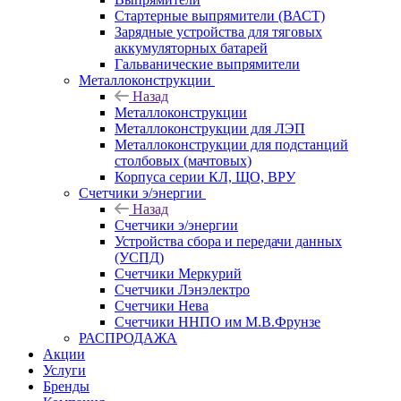
Стартерные выпрямители (ВАСТ)
Зарядные устройства для тяговых
аккумуляторных батарей
Гальванические выпрямители
Металлоконструкции
Назад
Металлоконструкции
Металлоконструкции для ЛЭП
Металлоконструкции для подстанций
столбовых (мачтовых)
Корпуса серии КЛ, ЩО, ВРУ
Счетчики э/энергии
Назад
Счетчики э/энергии
Устройства сбора и передачи данных
(УСПД)
Счетчики Меркурий
Счетчики Лэнэлектро
Счетчики Нева
Счетчики ННПО им М.В.Фрунзе
РАСПРОДАЖА
Акции
Услуги
Бренды