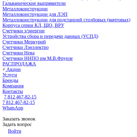
Гальванические выпрямители
Металлоконструкции
Металлоконструкции для ЛЭП
Металлоконструкции для подстанций столбовых (мачтовых)
Корпуса серии КЛ, ЩО, ВРУ
Счетчики э/энергии
Устройства сбора и передачи данных (УСПД)
Счетчики Меркурий
Счетчики Лэнэлектро
Счетчики Нева
Счетчики ННПО им М.В.Фрунзе
РАСПРОДАЖА
Акции
Услуги
Бренды
Компания
Контакты
7 812 467-82-15
7 812 467-82-15
WhatsApp
Заказать звонок
Задать вопрос
Войти