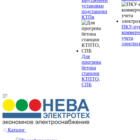
Внутренней
установки
подстанции
КТПв
ПКУ-пу
коммерч
учета
электро
Для
прогрева
бетона
станции
КТПТО,
СПБ
Каталог