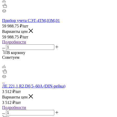
Прибор учета СЭТ-4ТМ,03М,01
59 988.75
₽
/шт
Варианты цен
59 988.75
₽
/шт
Подробности
В корзину
Советуем
ЛЕ 221,1,R2,D0,5–60A (DIN-рейка)
3 512
₽
/шт
Варианты цен
3 512
₽
/шт
Подробности