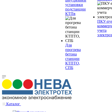
Внутренней
установки
подстанции
КТПв
ПКУ-пу
коммерч
учета
электро
Для
прогрева
бетона
станции
КТПТО,
СПБ
Каталог