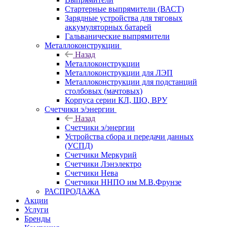
Стартерные выпрямители (ВАСТ)
Зарядные устройства для тяговых
аккумуляторных батарей
Гальванические выпрямители
Металлоконструкции
Назад
Металлоконструкции
Металлоконструкции для ЛЭП
Металлоконструкции для подстанций
столбовых (мачтовых)
Корпуса серии КЛ, ЩО, ВРУ
Счетчики э/энергии
Назад
Счетчики э/энергии
Устройства сбора и передачи данных
(УСПД)
Счетчики Меркурий
Счетчики Лэнэлектро
Счетчики Нева
Счетчики ННПО им М.В.Фрунзе
РАСПРОДАЖА
Акции
Услуги
Бренды