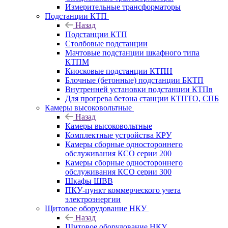
Измерительные трансформаторы
Подстанции КТП
Назад
Подстанции КТП
Столбовые подстанции
Мачтовые подстанции шкафного типа
КТПМ
Киосковые подстанции КТПН
Блочные (бетонные) подстанции БКТП
Внутренней установки подстанции КТПв
Для прогрева бетона станции КТПТО, СПБ
Камеры высоковольтные
Назад
Камеры высоковольтные
Комплектные устройства КРУ
Камеры сборные одностороннего
обслуживания КСО серии 200
Камеры сборные одностороннего
обслуживания КСО серии 300
Шкафы ШВВ
ПКУ-пункт коммерческого учета
электроэнергии
Щитовое оборудование НКУ
Назад
Щитовое оборудование НКУ