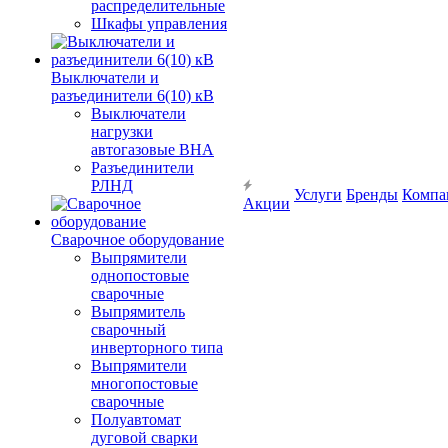
распределительные
Шкафы управления
Выключатели и
разъединители 6(10) кВ
Выключатели
нагрузки
автогазовые ВНА
Разъединители
РЛНД
Услуги
Бренды
Компа
Акции
Сварочное оборудование
Выпрямители
однопостовые
сварочные
Выпрямитель
сварочный
инверторного типа
Выпрямители
многопостовые
сварочные
Полуавтомат
дуговой сварки