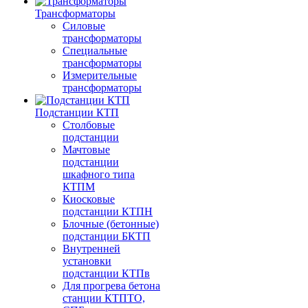
Трансформаторы
Силовые
трансформаторы
Специальные
трансформаторы
Измерительные
трансформаторы
Подстанции КТП
Столбовые
подстанции
Мачтовые
подстанции
шкафного типа
КТПМ
Киосковые
подстанции КТПН
Блочные (бетонные)
подстанции БКТП
Внутренней
установки
подстанции КТПв
Для прогрева бетона
станции КТПТО,