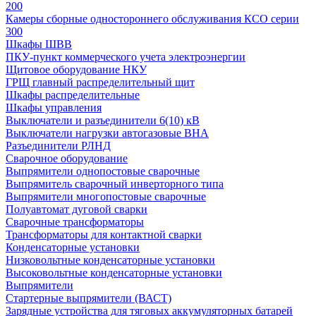
200
Камеры сборные одностороннего обслуживания КСО серии
300
Шкафы ШВВ
ПКУ-пункт коммерческого учета электроэнергии
Щитовое оборудование НКУ
ГРЩ главный распределительный щит
Шкафы распределительные
Шкафы управления
Выключатели и разъединители 6(10) кВ
Выключатели нагрузки автогазовые ВНА
Разъединители РЛНД
Сварочное оборудование
Выпрямители однопостовые сварочные
Выпрямитель сварочный инверторного типа
Выпрямители многопостовые сварочные
Полуавтомат дуговой сварки
Сварочные трансформаторы
Трансформаторы для контактной сварки
Конденсаторные установки
Низковольтные конденсаторные установки
Высоковольтные конденсаторные установки
Выпрямители
Стартерные выпрямители (ВАСТ)
Зарядные устройства для тяговых аккумуляторных батарей