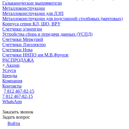
Гальванические выпрямители
Металлоконструкции
Металлоконструкции для ЛЭП
Металлоконструкции для подстанций столбовых (мачтовых)
Корпуса серии КЛ, ЩО, ВРУ
Счетчики э/энергии
Устройства сбора и передачи данных (УСПД)
Счетчики Меркурий
Счетчики Лэнэлектро
Счетчики Нева
Счетчики ННПО им М.В.Фрунзе
РАСПРОДАЖА
Акции
Услуги
Бренды
Компания
Контакты
7 812 467-82-15
7 812 467-82-15
WhatsApp
Заказать звонок
Задать вопрос
Войти