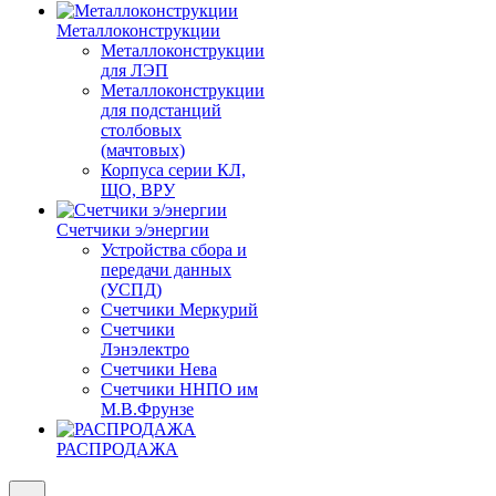
Металлоконструкции
Металлоконструкции
для ЛЭП
Металлоконструкции
для подстанций
столбовых
(мачтовых)
Корпуса серии КЛ,
ЩО, ВРУ
Счетчики э/энергии
Устройства сбора и
передачи данных
(УСПД)
Счетчики Меркурий
Счетчики
Лэнэлектро
Счетчики Нева
Счетчики ННПО им
М.В.Фрунзе
РАСПРОДАЖА