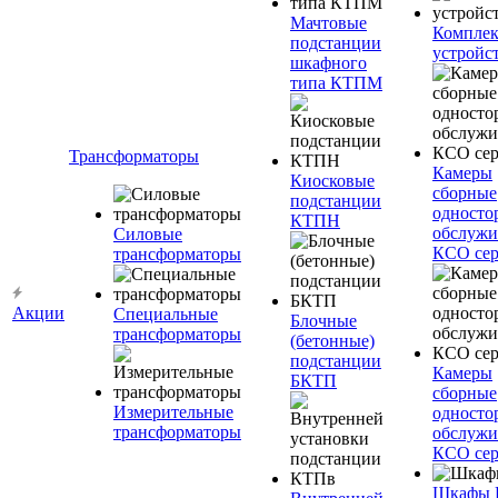
Мачтовые
Компле
подстанции
устройс
шкафного
типа КТПМ
Трансформаторы
Камеры
Киосковые
сборные
подстанции
односто
КТПН
обслужи
Силовые
КСО сер
трансформаторы
Акции
Специальные
Блочные
трансформаторы
(бетонные)
подстанции
Камеры
БКТП
сборные
Измерительные
односто
трансформаторы
обслужи
КСО сер
Шкафы