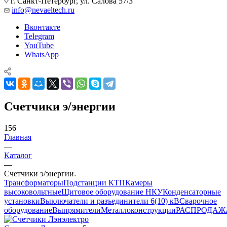
г. Санкт-Петербург, ул. Салова 57/3
info@nevaeltech.ru
Вконтакте
Telegram
YouTube
WhatsApp
Счетчики э/энергии
156
Главная
—
Каталог
—
Счетчики э/энергии
Трансформаторы
Подстанции КТП
Камеры
высоковольтные
Щитовое оборудование НКУ
Конденсаторные
установки
Выключатели и разъединители 6(10) кВ
Сварочное
оборудование
Выпрямители
Металлоконструкции
РАСПРОДАЖ