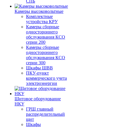
СПБ
Камеры высоковольтные
Комплектные
устройства КРУ
Камеры сборные
одностороннего
обслуживания КСО
серии 200
Камеры сборные
одностороннего
обслуживания КСО
серии 300
Шкафы ШВВ
ПКУ-пункт
коммерческого учета
электроэнергии
Щитовое оборудование
НКУ
ГРЩ главный
распределительный
щит
Шкафы