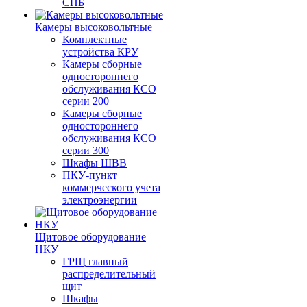
СПБ
Камеры высоковольтные
Комплектные
устройства КРУ
Камеры сборные
одностороннего
обслуживания КСО
серии 200
Камеры сборные
одностороннего
обслуживания КСО
серии 300
Шкафы ШВВ
ПКУ-пункт
коммерческого учета
электроэнергии
Щитовое оборудование
НКУ
ГРЩ главный
распределительный
щит
Шкафы