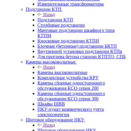
Измерительные трансформаторы
Подстанции КТП
Назад
Подстанции КТП
Столбовые подстанции
Мачтовые подстанции шкафного типа
КТПМ
Киосковые подстанции КТПН
Блочные (бетонные) подстанции БКТП
Внутренней установки подстанции КТПв
Для прогрева бетона станции КТПТО, СПБ
Камеры высоковольтные
Назад
Камеры высоковольтные
Комплектные устройства КРУ
Камеры сборные одностороннего
обслуживания КСО серии 200
Камеры сборные одностороннего
обслуживания КСО серии 300
Шкафы ШВВ
ПКУ-пункт коммерческого учета
электроэнергии
Щитовое оборудование НКУ
Назад
Щитовое оборудование НКУ