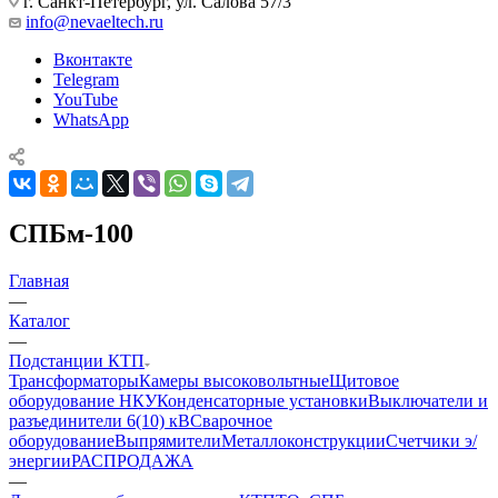
г. Санкт-Петербург, ул. Салова 57/3
info@nevaeltech.ru
Вконтакте
Telegram
YouTube
WhatsApp
СПБм-100
Главная
—
Каталог
—
Подстанции КТП
Трансформаторы
Камеры высоковольтные
Щитовое
оборудование НКУ
Конденсаторные установки
Выключатели и
разъединители 6(10) кВ
Сварочное
оборудование
Выпрямители
Металлоконструкции
Счетчики э/
энергии
РАСПРОДАЖА
—