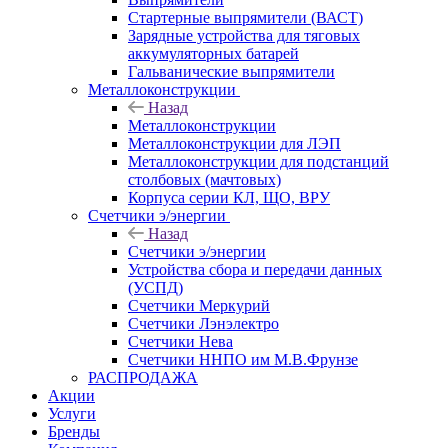
Стартерные выпрямители (ВАСТ)
Зарядные устройства для тяговых
аккумуляторных батарей
Гальванические выпрямители
Металлоконструкции
Назад
Металлоконструкции
Металлоконструкции для ЛЭП
Металлоконструкции для подстанций
столбовых (мачтовых)
Корпуса серии КЛ, ЩО, ВРУ
Счетчики э/энергии
Назад
Счетчики э/энергии
Устройства сбора и передачи данных
(УСПД)
Счетчики Меркурий
Счетчики Лэнэлектро
Счетчики Нева
Счетчики ННПО им М.В.Фрунзе
РАСПРОДАЖА
Акции
Услуги
Бренды