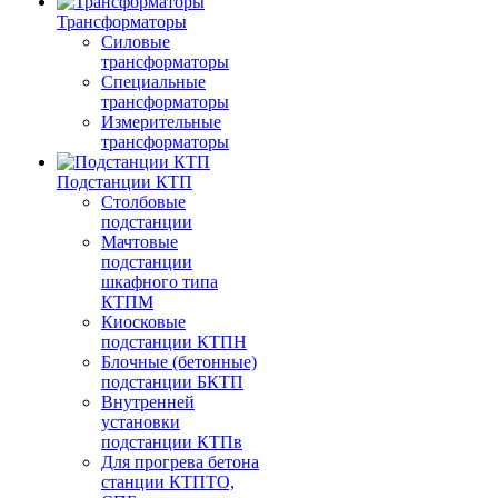
Трансформаторы
Силовые
трансформаторы
Специальные
трансформаторы
Измерительные
трансформаторы
Подстанции КТП
Столбовые
подстанции
Мачтовые
подстанции
шкафного типа
КТПМ
Киосковые
подстанции КТПН
Блочные (бетонные)
подстанции БКТП
Внутренней
установки
подстанции КТПв
Для прогрева бетона
станции КТПТО,