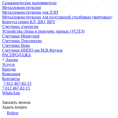
Гальванические выпрямители
Металлоконструкции
Металлоконструкции для ЛЭП
Металлоконструкции для подстанций столбовых (мачтовых)
Корпуса серии КЛ, ЩО, ВРУ
Счетчики э/энергии
Устройства сбора и передачи данных (УСПД)
Счетчики Меркурий
Счетчики Лэнэлектро
Счетчики Нева
Счетчики ННПО им М.В.Фрунзе
РАСПРОДАЖА
Акции
Услуги
Бренды
Компания
Контакты
7 812 467-82-15
7 812 467-82-15
WhatsApp
Заказать звонок
Задать вопрос
Войти