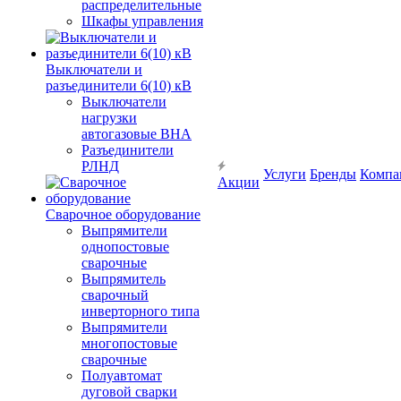
распределительные
Шкафы управления
Выключатели и
разъединители 6(10) кВ
Выключатели
нагрузки
автогазовые ВНА
Разъединители
РЛНД
Услуги
Бренды
Компа
Акции
Сварочное оборудование
Выпрямители
однопостовые
сварочные
Выпрямитель
сварочный
инверторного типа
Выпрямители
многопостовые
сварочные
Полуавтомат
дуговой сварки