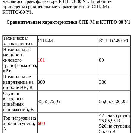
масляного трансформатора КТПТО-80 У1. В таблице
приведены сравнительные характеристики СПБ-М и
КТПТО-80 У1.
Сравнительные характеристики СПБ-М и КТПТО-80 У1
Техническая
СПБ-М
КТПТО-80 У1
характеристика
Номинальная
мощность
силового
101
80
трансформатора,
кВт.
Номинальное
напряжение на
380
380
стороне ВН, В
Ступени
выходных
45,55,75,95
55,65,75,85,95
линейных
напряжений, В
471 на ступени
Ток нагрузки на
75,85,95 В.,
любой ступени,
600
520 на ступени
А
55, 65 В.