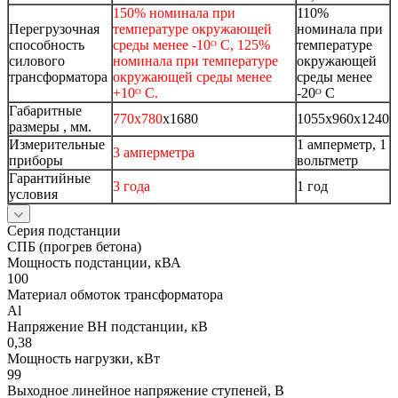
150% номинала при
110%
Перегрузочная
температуре окружающей
номинала при
способность
среды менее -10ᴼ C, 125%
температуре
силового
номинала при температуре
окружающей
трансформатора
окружающей среды менее
среды менее
+10ᴼ C.
-20ᴼ C
Габаритные
770х780
х1680
1055х960х1240
размеры , мм.
Измерительные
1 амперметр, 1
3 амперметра
приборы
вольтметр
Гарантийные
3 года
1 год
условия
Серия подстанции
СПБ (прогрев бетона)
Мощность подстанции, кВА
100
Материал обмоток трансформатора
Al
Напряжение ВН подстанции, кВ
0,38
Мощность нагрузки, кВт
99
Выходное линейное напряжение ступеней, В