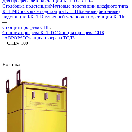
Для прогрева бетона станции КТПТО, СПБ
Столбовые подстанции
Мачтовые подстанции шкафного типа
КТПМ
Киосковые подстанции КТПН
Блочные (бетонные)
подстанции БКТП
Внутренней установки подстанции КТПв
—
Станция прогрева СПБ
Станция прогрева КТПТО
Станция прогрева СПБ
"АВРОРА"
Станция прогрева ТСДЗ
—
СПБм-100
Новинка