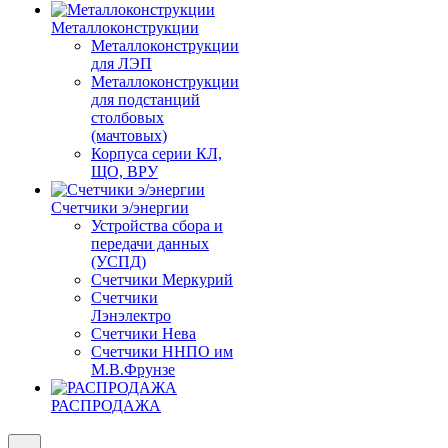
Металлоконструкции
Металлоконструкции
для ЛЭП
Металлоконструкции
для подстанций
столбовых
(мачтовых)
Корпуса серии КЛ,
ЩО, ВРУ
Счетчики э/энергии
Устройства сбора и
передачи данных
(УСПД)
Счетчики Меркурий
Счетчики
Лэнэлектро
Счетчики Нева
Счетчики ННПО им
М.В.Фрунзе
РАСПРОДАЖА