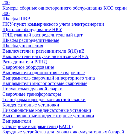
200
Камеры сборные одностороннего обслуживания КСО серии
300
Шкафы ШВВ
ПКУ-пункт коммерческого учета электроэнергии
Щитовое оборудование НКУ
ГРЩ главный распределительный щит
Шкафы распределительные
Шкафы управления
Выключатели и разъединители 6(10) кВ
Выключатели нагрузки автогазовые ВНА
Разъединители РЛНД
Сварочное оборудование
Выпрямители однопостовые сварочные
Выпрямитель сварочный инверторного типа
Выпрямители многопостовые сварочные
Полуавтомат дуговой сварки
Сварочные трансформаторы
Трансформаторы для контактной сварки
Конденсаторные установки
Низковольтные конденсаторные установки
Высоковольтные конденсаторные установки
Выпрямители
Стартерные выпрямители (ВАСТ)
Зарядные устройства для тяговых аккумуляторных батарей