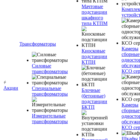
Мачтовые
Компле
подстанции
устройс
шкафного
типа КТПМ
Трансформаторы
Камеры
Киосковые
сборные
подстанции
односто
КТПН
обслужи
Силовые
КСО сер
трансформаторы
Акции
Специальные
Блочные
трансформаторы
(бетонные)
подстанции
Камеры
БКТП
сборные
Измерительные
односто
трансформаторы
обслужи
КСО сер
Шкафы