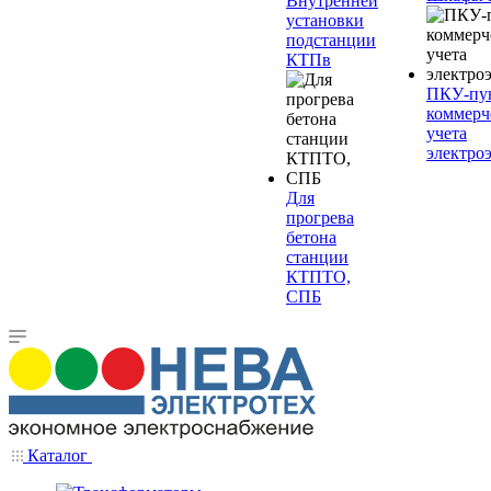
Внутренней
установки
подстанции
КТПв
ПКУ-пу
коммерч
учета
электро
Для
прогрева
бетона
станции
КТПТО,
СПБ
Каталог