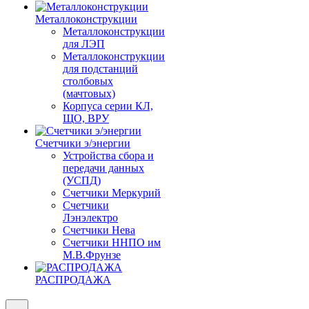
Металлоконструкции
Металлоконструкции
для ЛЭП
Металлоконструкции
для подстанций
столбовых
(мачтовых)
Корпуса серии КЛ,
ЩО, ВРУ
Счетчики э/энергии
Устройства сбора и
передачи данных
(УСПД)
Счетчики Меркурий
Счетчики
Лэнэлектро
Счетчики Нева
Счетчики ННПО им
М.В.Фрунзе
РАСПРОДАЖА