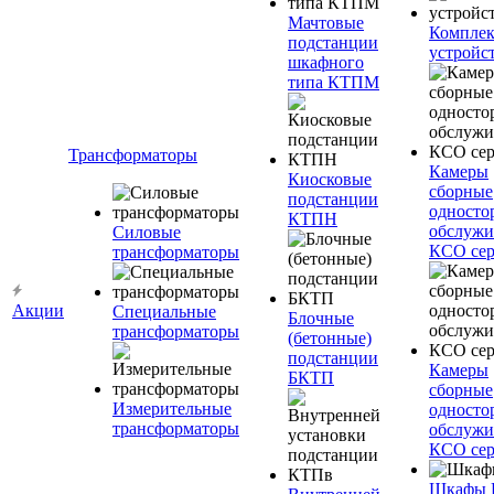
Мачтовые
Компле
подстанции
устройс
шкафного
типа КТПМ
Трансформаторы
Камеры
Киосковые
сборные
подстанции
односто
КТПН
обслужи
Силовые
КСО сер
трансформаторы
Акции
Специальные
Блочные
трансформаторы
(бетонные)
подстанции
Камеры
БКТП
сборные
Измерительные
односто
трансформаторы
обслужи
КСО сер
Шкафы