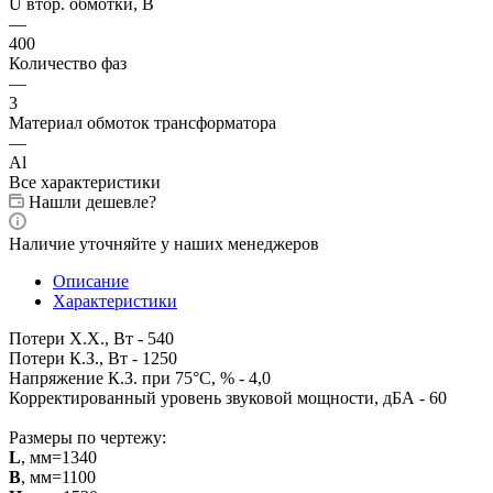
U втор. обмотки, В
—
400
Количество фаз
—
3
Материал обмоток трансформатора
—
Al
Все характеристики
Нашли дешевле?
Наличие уточняйте у наших менеджеров
Описание
Характеристики
Потери Х.Х., Вт - 540
Потери К.З., Вт - 1250
Напряжение К.З. при 75°С, % - 4,0
Корректированный уровень звуковой мощности, дБА - 60
Размеры по чертежу:
L
, мм=1340
B
, мм=1100