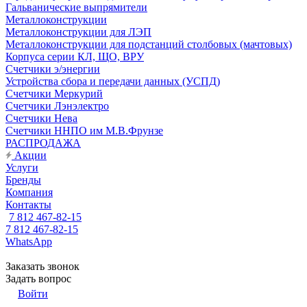
Гальванические выпрямители
Металлоконструкции
Металлоконструкции для ЛЭП
Металлоконструкции для подстанций столбовых (мачтовых)
Корпуса серии КЛ, ЩО, ВРУ
Счетчики э/энергии
Устройства сбора и передачи данных (УСПД)
Счетчики Меркурий
Счетчики Лэнэлектро
Счетчики Нева
Счетчики ННПО им М.В.Фрунзе
РАСПРОДАЖА
Акции
Услуги
Бренды
Компания
Контакты
7 812 467-82-15
7 812 467-82-15
WhatsApp
Заказать звонок
Задать вопрос
Войти