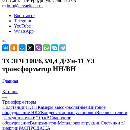
г. Санкт-Петербург, ул. Салова 57/3
info@nevaeltech.ru
Вконтакте
Telegram
YouTube
WhatsApp
ТСЗГЛ 100/6,3/0,4 Д/Ун-11 У3
трансформатор НН/ВН
Главная
—
Каталог
—
Трансформаторы
Подстанции КТП
Камеры высоковольтные
Щитовое
оборудование НКУ
Конденсаторные установки
Выключатели и
разъединители 6(10) кВ
Сварочное
оборудование
Выпрямители
Металлоконструкции
Счетчики э/
энергии
РАСПРОДАЖА