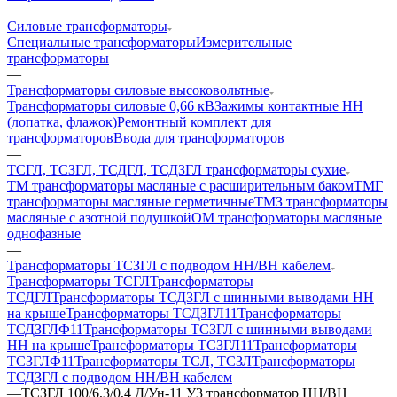
—
Силовые трансформаторы
Специальные трансформаторы
Измерительные
трансформаторы
—
Трансформаторы силовые высоковольтные
Трансформаторы силовые 0,66 кВ
Зажимы контактные НН
(лопатка, флажок)
Ремонтный комплект для
трансформаторов
Ввода для трансформаторов
—
ТСГЛ, ТСЗГЛ, ТСДГЛ, ТСДЗГЛ трансформаторы сухие
ТМ трансформаторы масляные с расширительным баком
ТМГ
трансформаторы масляные герметичные
ТМЗ трансформаторы
масляные с азотной подушкой
ОМ трансформаторы масляные
однофазные
—
Трансформаторы ТСЗГЛ с подводом НН/ВН кабелем
Трансформаторы ТСГЛ
Трансформаторы
ТСДГЛ
Трансформаторы ТСДЗГЛ с шинными выводами НН
на крыше
Трансформаторы ТСДЗГЛ11
Трансформаторы
ТСДЗГЛФ11
Трансформаторы ТСЗГЛ с шинными выводами
НН на крыше
Трансформаторы ТСЗГЛ11
Трансформаторы
ТСЗГЛФ11
Трансформаторы ТСЛ, ТСЗЛ
Трансформаторы
ТСДЗГЛ с подводом НН/ВН кабелем
—
ТСЗГЛ 100/6,3/0,4 Д/Ун-11 У3 трансформатор НН/ВН