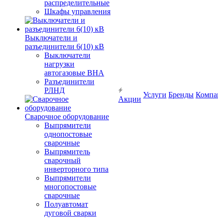
распределительные
Шкафы управления
Выключатели и
разъединители 6(10) кВ
Выключатели
нагрузки
автогазовые ВНА
Разъединители
РЛНД
Услуги
Бренды
Компа
Акции
Сварочное оборудование
Выпрямители
однопостовые
сварочные
Выпрямитель
сварочный
инверторного типа
Выпрямители
многопостовые
сварочные
Полуавтомат
дуговой сварки