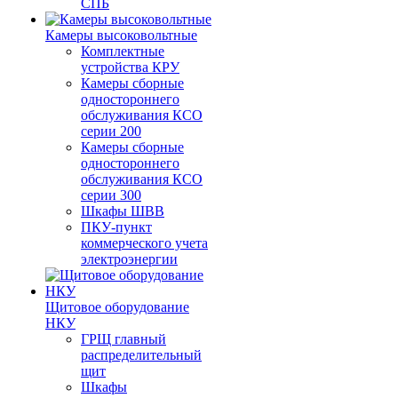
СПБ
Камеры высоковольтные
Комплектные
устройства КРУ
Камеры сборные
одностороннего
обслуживания КСО
серии 200
Камеры сборные
одностороннего
обслуживания КСО
серии 300
Шкафы ШВВ
ПКУ-пункт
коммерческого учета
электроэнергии
Щитовое оборудование
НКУ
ГРЩ главный
распределительный
щит
Шкафы