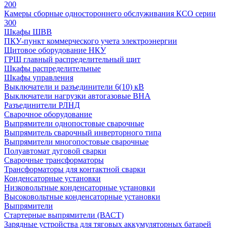
200
Камеры сборные одностороннего обслуживания КСО серии
300
Шкафы ШВВ
ПКУ-пункт коммерческого учета электроэнергии
Щитовое оборудование НКУ
ГРЩ главный распределительный щит
Шкафы распределительные
Шкафы управления
Выключатели и разъединители 6(10) кВ
Выключатели нагрузки автогазовые ВНА
Разъединители РЛНД
Сварочное оборудование
Выпрямители однопостовые сварочные
Выпрямитель сварочный инверторного типа
Выпрямители многопостовые сварочные
Полуавтомат дуговой сварки
Сварочные трансформаторы
Трансформаторы для контактной сварки
Конденсаторные установки
Низковольтные конденсаторные установки
Высоковольтные конденсаторные установки
Выпрямители
Стартерные выпрямители (ВАСТ)
Зарядные устройства для тяговых аккумуляторных батарей