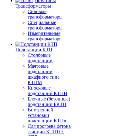
Трансформаторы
Силовые
трансформаторы
Специальные
трансформаторы
Измерительные
трансформаторы
Подстанции КТП
Столбовые
подстанции
Мачтовые
подстанции
шкафного типа
КТПМ
Киосковые
подстанции КТПН
Блочные (бетонные)
подстанции БКТП
Внутренней
установки
подстанции КТПв
Для прогрева бетона
станции КТПТО,