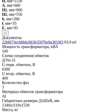
H
, мм=1530
A
, мм=660
H1
, мм=900
H2
, мм=550
b
, мм=290
f
, мм=35
E
, мм=95
Документы
22bf073ecb6b6c863b3597be9a3619f3
93,9 кб
Мощность трансформатора, кВА
100
Схема соединения обмоток
Д/Ун-11
U перв. обмотки, В
6300
U втор. обмотки, В
400
Количество фаз
3
Материал обмоток трансформатора
Al
Габаритные размеры ДхШхВ, мм
1340х1110х1530
Масса, кг