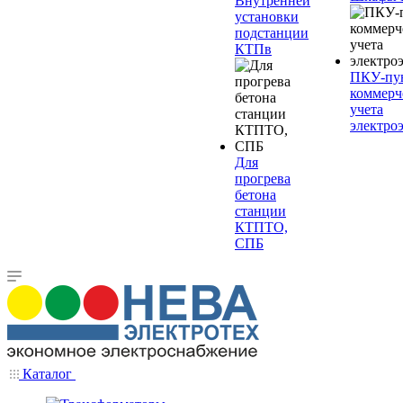
Внутренней
установки
подстанции
КТПв
ПКУ-пу
коммерч
учета
электро
Для
прогрева
бетона
станции
КТПТО,
СПБ
Каталог