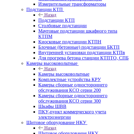
Измерительные трансформаторы
Подстанции КТП
Назад
Подстанции КТП
Столбовые подстанции
Мачтовые подстанции шкафного типа
КТПМ
Киосковые подстанции КТПН
Блочные (бетонные) подстанции БКТП
Внутренней установки подстанции КТПв
Для прогрева бетона станции КТПТО, СПБ
Камеры высоковольтные
Назад
Камеры высоковольтные
Комплектные устройства КРУ
Камеры сборные одностороннего
обслуживания КСО серии 200
Камеры сборные одностороннего
обслуживания КСО серии 300
Шкафы ШВВ
ПКУ-пункт коммерческого учета
электроэнергии
Щитовое оборудование НКУ
Назад
Щитовое оборудование НКУ