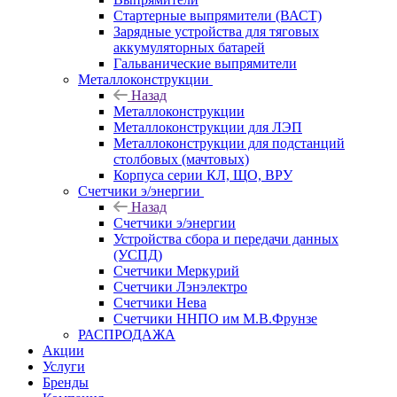
Стартерные выпрямители (ВАСТ)
Зарядные устройства для тяговых
аккумуляторных батарей
Гальванические выпрямители
Металлоконструкции
Назад
Металлоконструкции
Металлоконструкции для ЛЭП
Металлоконструкции для подстанций
столбовых (мачтовых)
Корпуса серии КЛ, ЩО, ВРУ
Счетчики э/энергии
Назад
Счетчики э/энергии
Устройства сбора и передачи данных
(УСПД)
Счетчики Меркурий
Счетчики Лэнэлектро
Счетчики Нева
Счетчики ННПО им М.В.Фрунзе
РАСПРОДАЖА
Акции
Услуги
Бренды