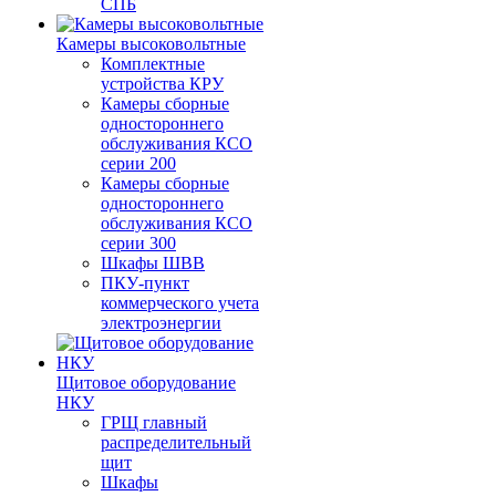
СПБ
Камеры высоковольтные
Комплектные
устройства КРУ
Камеры сборные
одностороннего
обслуживания КСО
серии 200
Камеры сборные
одностороннего
обслуживания КСО
серии 300
Шкафы ШВВ
ПКУ-пункт
коммерческого учета
электроэнергии
Щитовое оборудование
НКУ
ГРЩ главный
распределительный
щит
Шкафы