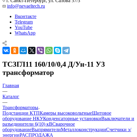
г. Санкт-Петербург, ул. Салова 57/3
info@nevaeltech.ru
Вконтакте
Telegram
YouTube
WhatsApp
ТСЗГЛ11 160/10/0,4 Д/Ун-11 У3
трансформатор
Главная
—
Каталог
—
Трансформаторы
Подстанции КТП
Камеры высоковольтные
Щитовое
оборудование НКУ
Конденсаторные установки
Выключатели и
разъединители 6(10) кВ
Сварочное
оборудование
Выпрямители
Металлоконструкции
Счетчики э/
энергии
РАСПРОДАЖА