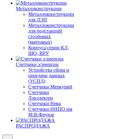
Металлоконструкции
Металлоконструкции
для ЛЭП
Металлоконструкции
для подстанций
столбовых
(мачтовых)
Корпуса серии КЛ,
ЩО, ВРУ
Счетчики э/энергии
Устройства сбора и
передачи данных
(УСПД)
Счетчики Меркурий
Счетчики
Лэнэлектро
Счетчики Нева
Счетчики ННПО им
М.В.Фрунзе
РАСПРОДАЖА