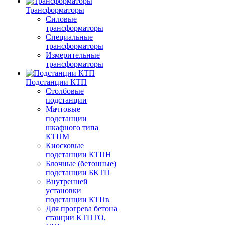
Трансформаторы
Силовые
трансформаторы
Специальные
трансформаторы
Измерительные
трансформаторы
Подстанции КТП
Столбовые
подстанции
Мачтовые
подстанции
шкафного типа
КТПМ
Киосковые
подстанции КТПН
Блочные (бетонные)
подстанции БКТП
Внутренней
установки
подстанции КТПв
Для прогрева бетона
станции КТПТО,