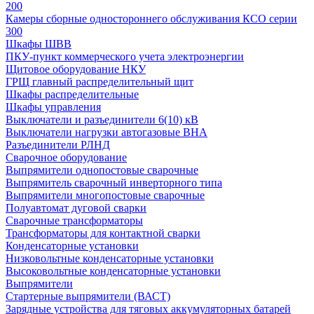
200
Камеры сборные одностороннего обслуживания КСО серии
300
Шкафы ШВВ
ПКУ-пункт коммерческого учета электроэнергии
Щитовое оборудование НКУ
ГРЩ главный распределительный щит
Шкафы распределительные
Шкафы управления
Выключатели и разъединители 6(10) кВ
Выключатели нагрузки автогазовые ВНА
Разъединители РЛНД
Сварочное оборудование
Выпрямители однопостовые сварочные
Выпрямитель сварочный инверторного типа
Выпрямители многопостовые сварочные
Полуавтомат дуговой сварки
Сварочные трансформаторы
Трансформаторы для контактной сварки
Конденсаторные установки
Низковольтные конденсаторные установки
Высоковольтные конденсаторные установки
Выпрямители
Стартерные выпрямители (ВАСТ)
Зарядные устройства для тяговых аккумуляторных батарей