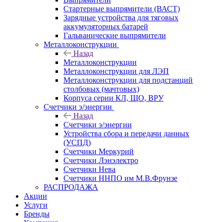
Стартерные выпрямители (ВАСТ)
Зарядные устройства для тяговых
аккумуляторных батарей
Гальванические выпрямители
Металлоконструкции
Назад
Металлоконструкции
Металлоконструкции для ЛЭП
Металлоконструкции для подстанций
столбовых (мачтовых)
Корпуса серии КЛ, ЩО, ВРУ
Счетчики э/энергии
Назад
Счетчики э/энергии
Устройства сбора и передачи данных
(УСПД)
Счетчики Меркурий
Счетчики Лэнэлектро
Счетчики Нева
Счетчики ННПО им М.В.Фрунзе
РАСПРОДАЖА
Акции
Услуги
Бренды