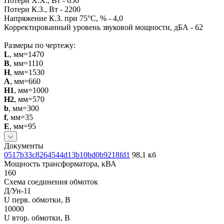
Потери Х.Х., Вт - 650
Потери К.З., Вт - 2200
Напряжение К.З. при 75°С, % - 4,0
Корректированный уровень звуковой мощности, дБА - 62
Размеры по чертежу:
L
, мм=1470
B
, мм=1110
H
, мм=1530
A
, мм=660
H1
, мм=1000
H2
, мм=570
b
, мм=300
f
, мм=35
E
, мм=95
Документы
0517b33c8264544d13b10bd0b9218fd1
98,1 кб
Мощность трансформатора, кВА
160
Схема соединения обмоток
Д/Ун-11
U перв. обмотки, В
10000
U втор. обмотки, В