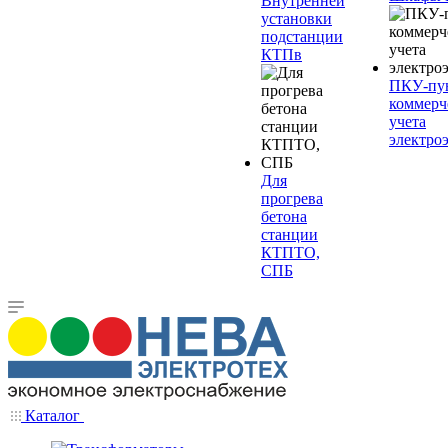
Внутренней
установки
подстанции
КТПв
ПКУ-пу
коммерч
учета
электро
Для
прогрева
бетона
станции
КТПТО,
СПБ
Каталог