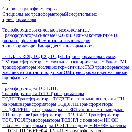
—
Силовые трансформаторы
Специальные трансформаторы
Измерительные
трансформаторы
—
Трансформаторы силовые высоковольтные
Трансформаторы силовые 0,66 кВ
Зажимы контактные НН
(лопатка, флажок)
Ремонтный комплект для
трансформаторов
Ввода для трансформаторов
—
ТСГЛ, ТСЗГЛ, ТСДГЛ, ТСДЗГЛ трансформаторы сухие
ТМ трансформаторы масляные с расширительным баком
ТМГ
трансформаторы масляные герметичные
ТМЗ трансформаторы
масляные с азотной подушкой
ОМ трансформаторы масляные
однофазные
—
Трансформаторы ТСЗГЛ11
Трансформаторы ТСГЛ
Трансформаторы
ТСДГЛ
Трансформаторы ТСДЗГЛ с шинными выводами НН
на крыше
Трансформаторы ТСДЗГЛ11
Трансформаторы
ТСДЗГЛФ11
Трансформаторы ТСЗГЛ с шинными выводами
НН на крыше
Трансформаторы ТСЗГЛФ11
Трансформаторы
ТСЛ, ТСЗЛ
Трансформаторы ТСДЗГЛ с подводом НН/ВН
кабелем
Трансформаторы ТСЗГЛ с подводом НН/ВН кабелем
—
ТСЗГЛ11 160/10/0,4 Д/Ун-11 У3 трансформатор