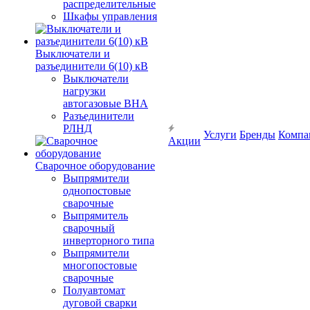
распределительные
Шкафы управления
Выключатели и
разъединители 6(10) кВ
Выключатели
нагрузки
автогазовые ВНА
Разъединители
РЛНД
Услуги
Бренды
Компа
Акции
Сварочное оборудование
Выпрямители
однопостовые
сварочные
Выпрямитель
сварочный
инверторного типа
Выпрямители
многопостовые
сварочные
Полуавтомат
дуговой сварки