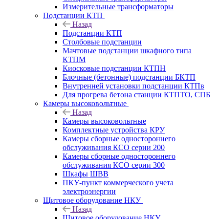
Измерительные трансформаторы
Подстанции КТП
Назад
Подстанции КТП
Столбовые подстанции
Мачтовые подстанции шкафного типа
КТПМ
Киосковые подстанции КТПН
Блочные (бетонные) подстанции БКТП
Внутренней установки подстанции КТПв
Для прогрева бетона станции КТПТО, СПБ
Камеры высоковольтные
Назад
Камеры высоковольтные
Комплектные устройства КРУ
Камеры сборные одностороннего
обслуживания КСО серии 200
Камеры сборные одностороннего
обслуживания КСО серии 300
Шкафы ШВВ
ПКУ-пункт коммерческого учета
электроэнергии
Щитовое оборудование НКУ
Назад
Щитовое оборудование НКУ