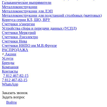
Гальванические выпрямители
Металлоконструкции
Металлоконструкции для ЛЭП
Металлоконструкции для подстанций столбовых (мачтовых)
Корпуса серии КЛ, ЩО, ВРУ
Счетчики э/энергии
Устройства сбора и передачи данных (УСПД)
Счетчики Меркурий
Счетчики Лэнэлектро
Счетчики Нева
Счетчики ННПО им М.В.Фрунзе
РАСПРОДАЖА
Акции
Услуги
Бренды
Компания
Контакты
7 812 467-82-15
7 812 467-82-15
WhatsApp
Заказать звонок
Задать вопрос
Войти