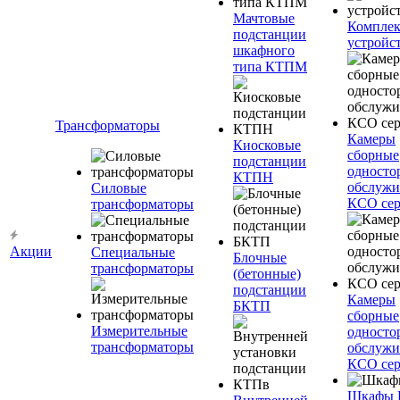
Мачтовые
Компле
подстанции
устройс
шкафного
типа КТПМ
Трансформаторы
Камеры
Киосковые
сборные
подстанции
односто
КТПН
обслужи
Силовые
КСО сер
трансформаторы
Акции
Специальные
Блочные
трансформаторы
(бетонные)
подстанции
Камеры
БКТП
сборные
Измерительные
односто
трансформаторы
обслужи
КСО сер
Шкафы