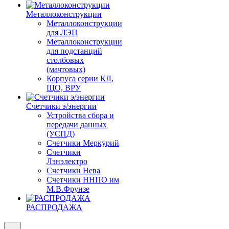
Металлоконструкции
Металлоконструкции
для ЛЭП
Металлоконструкции
для подстанций
столбовых
(мачтовых)
Корпуса серии КЛ,
ЩО, ВРУ
Счетчики э/энергии
Устройства сбора и
передачи данных
(УСПД)
Счетчики Меркурий
Счетчики
Лэнэлектро
Счетчики Нева
Счетчики ННПО им
М.В.Фрунзе
РАСПРОДАЖА