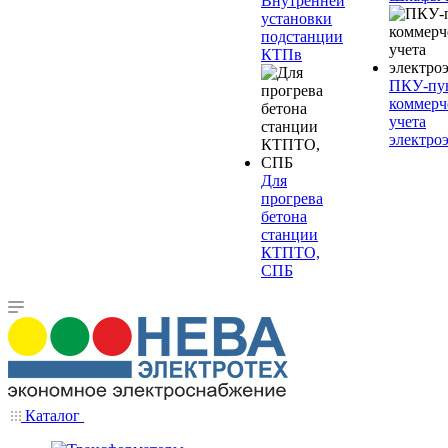
Внутренней
установки
подстанции
КТПв
ПКУ-пу
коммерч
учета
электро
Для
прогрева
бетона
станции
КТПТО,
СПБ
Каталог