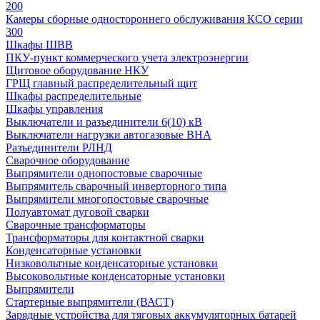
200
Камеры сборные одностороннего обслуживания КСО серии
300
Шкафы ШВВ
ПКУ-пункт коммерческого учета электроэнергии
Щитовое оборудование НКУ
ГРЩ главный распределительный щит
Шкафы распределительные
Шкафы управления
Выключатели и разъединители 6(10) кВ
Выключатели нагрузки автогазовые ВНА
Разъединители РЛНД
Сварочное оборудование
Выпрямители однопостовые сварочные
Выпрямитель сварочный инверторного типа
Выпрямители многопостовые сварочные
Полуавтомат дуговой сварки
Сварочные трансформаторы
Трансформаторы для контактной сварки
Конденсаторные установки
Низковольтные конденсаторные установки
Высоковольтные конденсаторные установки
Выпрямители
Стартерные выпрямители (ВАСТ)
Зарядные устройства для тяговых аккумуляторных батарей