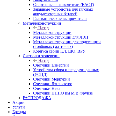
Стартерные выпрямители (ВАСТ)
Зарядные устройства для тяговых
аккумуляторных батарей
Гальванические выпрямители
Металлоконструкции
Назад
Металлоконструкции
Металлоконструкции для ЛЭП
Металлоконструкции для подстанций
столбовых (мачтовых)
Корпуса серии КЛ, ЩО, ВРУ
Счетчики э/энергии
Назад
Счетчики э/энергии
Устройства сбора и передачи данных
(УСПД)
Счетчики Меркурий
Счетчики Лэнэлектро
Счетчики Нева
Счетчики ННПО им М.В.Фрунзе
РАСПРОДАЖА
Акции
Услуги
Бренды