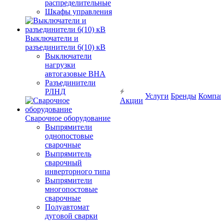
распределительные
Шкафы управления
Выключатели и
разъединители 6(10) кВ
Выключатели
нагрузки
автогазовые ВНА
Разъединители
РЛНД
Услуги
Бренды
Компа
Акции
Сварочное оборудование
Выпрямители
однопостовые
сварочные
Выпрямитель
сварочный
инверторного типа
Выпрямители
многопостовые
сварочные
Полуавтомат
дуговой сварки