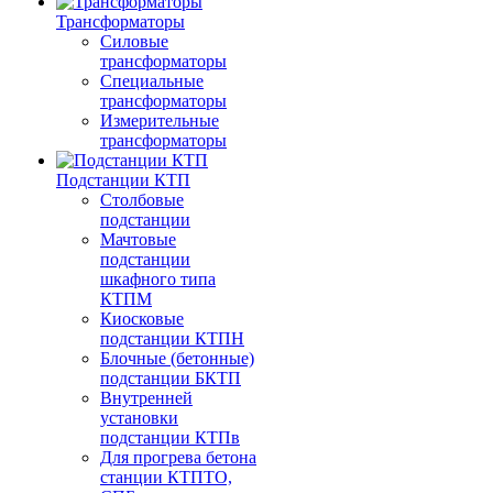
Трансформаторы
Силовые
трансформаторы
Специальные
трансформаторы
Измерительные
трансформаторы
Подстанции КТП
Столбовые
подстанции
Мачтовые
подстанции
шкафного типа
КТПМ
Киосковые
подстанции КТПН
Блочные (бетонные)
подстанции БКТП
Внутренней
установки
подстанции КТПв
Для прогрева бетона
станции КТПТО,