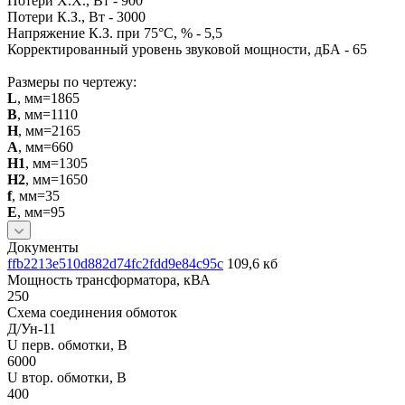
Потери Х.Х., Вт - 900
Потери К.З., Вт - 3000
Напряжение К.З. при 75°С, % - 5,5
Корректированный уровень звуковой мощности, дБА - 65
Размеры по чертежу:
L
, мм=1865
B
, мм=1110
H
, мм=2165
A
, мм=660
H1
, мм=1305
H2
, мм=1650
f
, мм=35
E
, мм=95
Документы
ffb2213e510d882d74fc2fdd9e84c95c
109,6 кб
Мощность трансформатора, кВА
250
Схема соединения обмоток
Д/Ун-11
U перв. обмотки, В
6000
U втор. обмотки, В
400