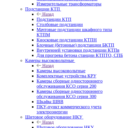
Измерительные трансформаторы
Подстанции КТП
Назад
Подстанции КТП
Столбовые подстанции
Мачтовые подстанции шкафного типа
КТПМ
Киосковые подстанции КТПН
Блочные (бетонные) подстанции БКТП
Внутренней установки подстанции КТПв
Для прогрева бетона станции КТПТО, СПБ
Камеры высоковольтные
Назад
Камеры высоковольтные
Комплектные устройства КРУ
Камеры сборные одностороннего
обслуживания КСО серии 200
Камеры сборные одностороннего
обслуживания КСО серии 300
Шкафы ШВВ
ПКУ-пункт коммерческого учета
электроэнергии
Щитовое оборудование НКУ
Назад
Щитовое оборудование НКУ