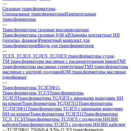
—
Силовые трансформаторы
Специальные трансформаторы
Измерительные
трансформаторы
—
Трансформаторы силовые высоковольтные
Трансформаторы силовые 0,66 кВ
Зажимы контактные НН
(лопатка, флажок)
Ремонтный комплект для
трансформаторов
Ввода для трансформаторов
—
ТСГЛ, ТСЗГЛ, ТСДГЛ, ТСДЗГЛ трансформаторы сухие
ТМ трансформаторы масляные с расширительным баком
ТМГ
трансформаторы масляные герметичные
ТМЗ трансформаторы
масляные с азотной подушкой
ОМ трансформаторы масляные
однофазные
—
Трансформаторы ТСЗГЛФ11
Трансформаторы ТСГЛ
Трансформаторы
ТСДГЛ
Трансформаторы ТСДЗГЛ с шинными выводами НН
на крыше
Трансформаторы ТСДЗГЛ11
Трансформаторы
ТСДЗГЛФ11
Трансформаторы ТСЗГЛ с шинными выводами
НН на крыше
Трансформаторы ТСЗГЛ11
Трансформаторы
ТСЛ, ТСЗЛ
Трансформаторы ТСДЗГЛ с подводом НН/ВН
кабелем
Трансформаторы ТСЗГЛ с подводом НН/ВН кабелем
—
ТСЗГЛФ11 250/6/0,4 Д/Ун-11 У3 трансформатор