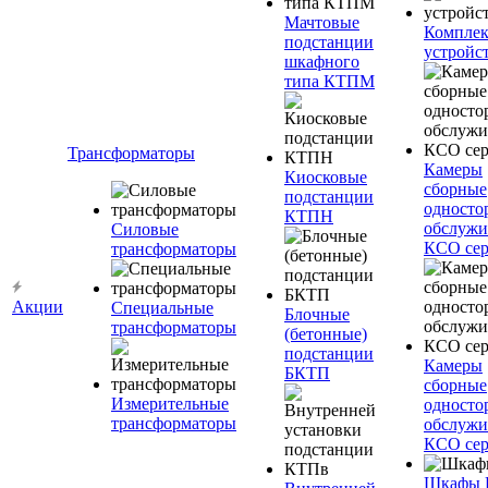
Мачтовые
Компле
подстанции
устройс
шкафного
типа КТПМ
Трансформаторы
Камеры
Киосковые
сборные
подстанции
односто
КТПН
обслужи
Силовые
КСО сер
трансформаторы
Акции
Специальные
Блочные
трансформаторы
(бетонные)
подстанции
Камеры
БКТП
сборные
Измерительные
односто
трансформаторы
обслужи
КСО сер
Шкафы