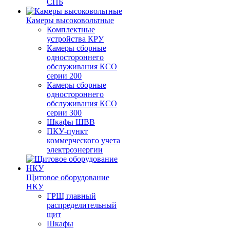
СПБ
Камеры высоковольтные
Комплектные
устройства КРУ
Камеры сборные
одностороннего
обслуживания КСО
серии 200
Камеры сборные
одностороннего
обслуживания КСО
серии 300
Шкафы ШВВ
ПКУ-пункт
коммерческого учета
электроэнергии
Щитовое оборудование
НКУ
ГРЩ главный
распределительный
щит
Шкафы