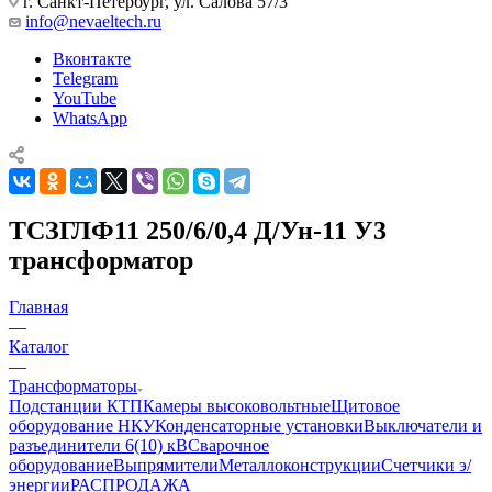
г. Санкт-Петербург, ул. Салова 57/3
info@nevaeltech.ru
Вконтакте
Telegram
YouTube
WhatsApp
ТСЗГЛФ11 250/6/0,4 Д/Ун-11 У3
трансформатор
Главная
—
Каталог
—
Трансформаторы
Подстанции КТП
Камеры высоковольтные
Щитовое
оборудование НКУ
Конденсаторные установки
Выключатели и
разъединители 6(10) кВ
Сварочное
оборудование
Выпрямители
Металлоконструкции
Счетчики э/
энергии
РАСПРОДАЖА