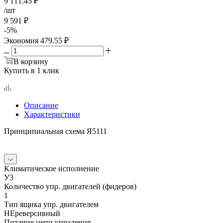
9 111.45
₽
/шт
9 591
₽
-
5
%
Экономия
479.55
₽
В корзину
Купить в 1 клик
Описание
Характеристики
Принципиальная схема Я5111
Климатическое исполнение
У3
Количество упр. двигателей (фидеров)
1
Тип ящика упр. двигателем
НЕреверсивный
Питание цепи упраления