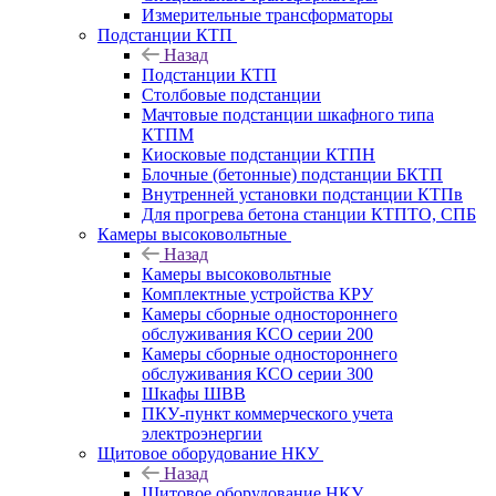
Измерительные трансформаторы
Подстанции КТП
Назад
Подстанции КТП
Столбовые подстанции
Мачтовые подстанции шкафного типа
КТПМ
Киосковые подстанции КТПН
Блочные (бетонные) подстанции БКТП
Внутренней установки подстанции КТПв
Для прогрева бетона станции КТПТО, СПБ
Камеры высоковольтные
Назад
Камеры высоковольтные
Комплектные устройства КРУ
Камеры сборные одностороннего
обслуживания КСО серии 200
Камеры сборные одностороннего
обслуживания КСО серии 300
Шкафы ШВВ
ПКУ-пункт коммерческого учета
электроэнергии
Щитовое оборудование НКУ
Назад
Щитовое оборудование НКУ