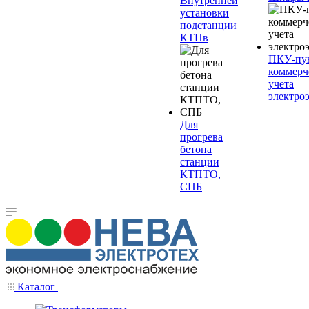
Внутренней
установки
подстанции
КТПв
ПКУ-пу
коммерч
учета
электро
Для
прогрева
бетона
станции
КТПТО,
СПБ
Каталог