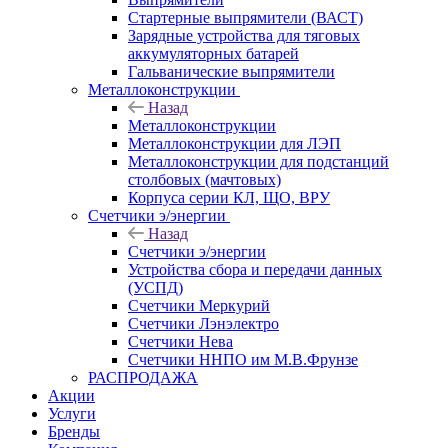
Стартерные выпрямители (ВАСТ)
Зарядные устройства для тяговых
аккумуляторных батарей
Гальванические выпрямители
Металлоконструкции
Назад
Металлоконструкции
Металлоконструкции для ЛЭП
Металлоконструкции для подстанций
столбовых (мачтовых)
Корпуса серии КЛ, ЩО, ВРУ
Счетчики э/энергии
Назад
Счетчики э/энергии
Устройства сбора и передачи данных
(УСПД)
Счетчики Меркурий
Счетчики Лэнэлектро
Счетчики Нева
Счетчики ННПО им М.В.Фрунзе
РАСПРОДАЖА
Акции
Услуги
Бренды