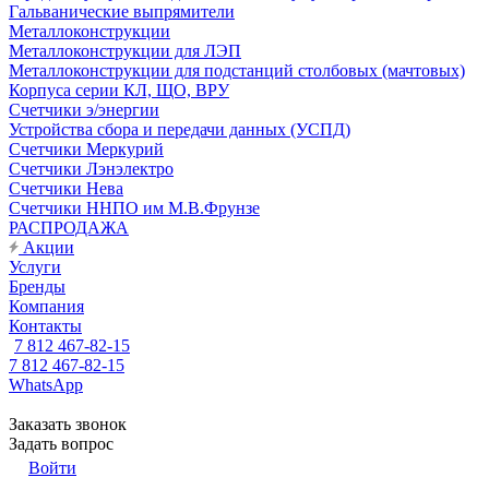
Гальванические выпрямители
Металлоконструкции
Металлоконструкции для ЛЭП
Металлоконструкции для подстанций столбовых (мачтовых)
Корпуса серии КЛ, ЩО, ВРУ
Счетчики э/энергии
Устройства сбора и передачи данных (УСПД)
Счетчики Меркурий
Счетчики Лэнэлектро
Счетчики Нева
Счетчики ННПО им М.В.Фрунзе
РАСПРОДАЖА
Акции
Услуги
Бренды
Компания
Контакты
7 812 467-82-15
7 812 467-82-15
WhatsApp
Заказать звонок
Задать вопрос
Войти