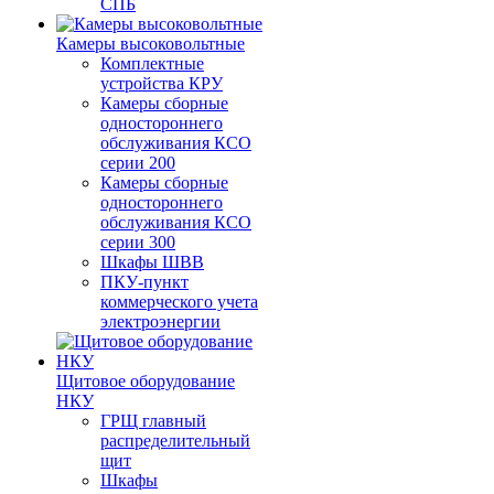
СПБ
Камеры высоковольтные
Комплектные
устройства КРУ
Камеры сборные
одностороннего
обслуживания КСО
серии 200
Камеры сборные
одностороннего
обслуживания КСО
серии 300
Шкафы ШВВ
ПКУ-пункт
коммерческого учета
электроэнергии
Щитовое оборудование
НКУ
ГРЩ главный
распределительный
щит
Шкафы