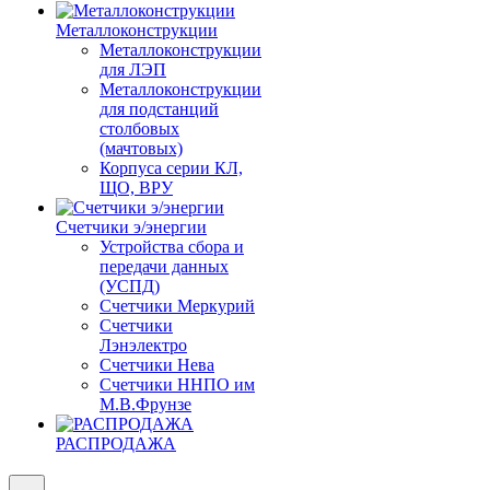
Металлоконструкции
Металлоконструкции
для ЛЭП
Металлоконструкции
для подстанций
столбовых
(мачтовых)
Корпуса серии КЛ,
ЩО, ВРУ
Счетчики э/энергии
Устройства сбора и
передачи данных
(УСПД)
Счетчики Меркурий
Счетчики
Лэнэлектро
Счетчики Нева
Счетчики ННПО им
М.В.Фрунзе
РАСПРОДАЖА