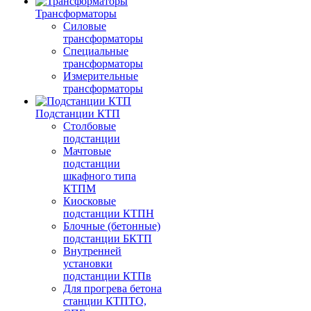
Трансформаторы
Силовые
трансформаторы
Специальные
трансформаторы
Измерительные
трансформаторы
Подстанции КТП
Столбовые
подстанции
Мачтовые
подстанции
шкафного типа
КТПМ
Киосковые
подстанции КТПН
Блочные (бетонные)
подстанции БКТП
Внутренней
установки
подстанции КТПв
Для прогрева бетона
станции КТПТО,