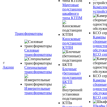
Мачтовые
Компле
подстанции
устройс
шкафного
типа КТПМ
Трансформаторы
Камеры
Киосковые
сборные
подстанции
односто
КТПН
обслужи
Силовые
КСО сер
трансформаторы
Акции
Специальные
Блочные
трансформаторы
(бетонные)
подстанции
Камеры
БКТП
сборные
Измерительные
односто
трансформаторы
обслужи
КСО сер
Шкафы