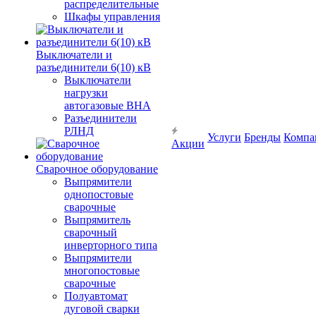
распределительные
Шкафы управления
Выключатели и
разъединители 6(10) кВ
Выключатели
нагрузки
автогазовые ВНА
Разъединители
РЛНД
Услуги
Бренды
Компа
Акции
Сварочное оборудование
Выпрямители
однопостовые
сварочные
Выпрямитель
сварочный
инверторного типа
Выпрямители
многопостовые
сварочные
Полуавтомат
дуговой сварки