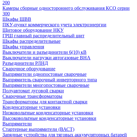
200
Камеры сборные одностороннего обслуживания КСО серии
300
Шкафы ШВВ
ПКУ-пункт коммерческого учета электроэнергии
Щитовое оборудование НКУ
ГРЩ главный распределительный щит
Шкафы распределительные
Шкафы управления
Выключатели и разъединители 6(10) кВ
Выключатели нагрузки автогазовые ВНА
Разъединители РЛНД
Сварочное оборудование
Выпрямители однопостовые сварочные
Выпрямитель сварочный инверторного типа
Выпрямители многопостовые сварочные
Полуавтомат дуговой сварки
Сварочные трансформаторы
Трансформаторы для контактной сварки
Конденсаторные установки
Низковольтные конденсаторные установки
Высоковольтные конденсаторные установки
Выпрямители
Стартерные выпрямители (ВАСТ)
Зарядные устройства для тяговых аккумуляторных батарей