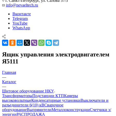
г. Санкт-Петербург, ул. Салова 57/3
info@nevaeltech.ru
Вконтакте
Telegram
YouTube
WhatsApp
Ящик управления электродвигателем
Я5111
Главная
—
Каталог
—
Щитовое оборудование НКУ
Трансформаторы
Подстанции КТП
Камеры
высоковольтные
Конденсаторные установки
Выключатели и
разъединители 6(10) кВ
Сварочное
оборудование
Выпрямители
Металлоконструкции
Счетчики э/
энергии
РАСПРОДАЖА