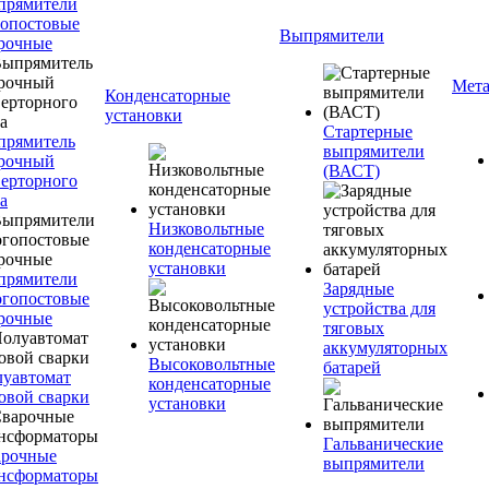
прямители
опостовые
Выпрямители
рочные
Мета
Конденсаторные
установки
Стартерные
прямитель
выпрямители
рочный
(ВАСТ)
ерторного
а
Низковольтные
конденсаторные
установки
прямители
Зарядные
гопостовые
устройства для
рочные
тяговых
аккумуляторных
Высоковольтные
батарей
уавтомат
конденсаторные
овой сварки
установки
Гальванические
арочные
выпрямители
нсформаторы