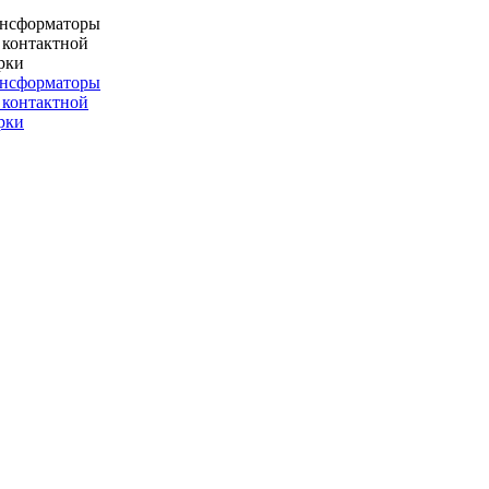
ансформаторы
 контактной
рки