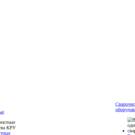
Сварочн
оборудов
ые
ктные