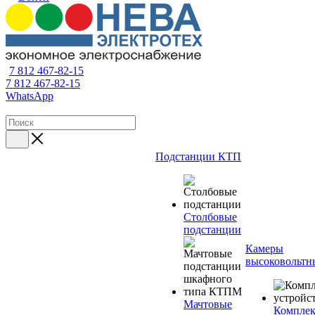
7 812 467-82-15
7 812 467-82-15
WhatsApp
Подстанции КТП
Столбовые
подстанции
Камеры
высоковольтн
Мачтовые
Компле