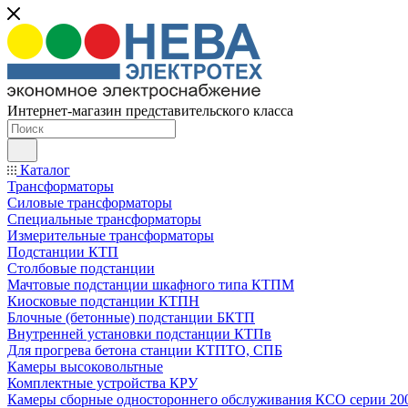
Интернет-магазин представительского класса
Каталог
Трансформаторы
Силовые трансформаторы
Специальные трансформаторы
Измерительные трансформаторы
Подстанции КТП
Столбовые подстанции
Мачтовые подстанции шкафного типа КТПМ
Киосковые подстанции КТПН
Блочные (бетонные) подстанции БКТП
Внутренней установки подстанции КТПв
Для прогрева бетона станции КТПТО, СПБ
Камеры высоковольтные
Комплектные устройства КРУ
Камеры сборные одностороннего обслуживания КСО серии 20