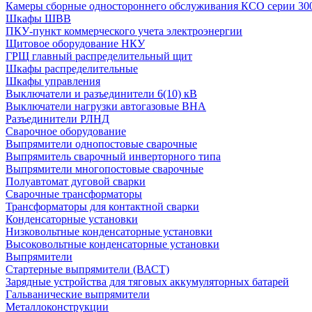
Камеры сборные одностороннего обслуживания КСО серии 30
Шкафы ШВВ
ПКУ-пункт коммерческого учета электроэнергии
Щитовое оборудование НКУ
ГРЩ главный распределительный щит
Шкафы распределительные
Шкафы управления
Выключатели и разъединители 6(10) кВ
Выключатели нагрузки автогазовые ВНА
Разъединители РЛНД
Сварочное оборудование
Выпрямители однопостовые сварочные
Выпрямитель сварочный инверторного типа
Выпрямители многопостовые сварочные
Полуавтомат дуговой сварки
Сварочные трансформаторы
Трансформаторы для контактной сварки
Конденсаторные установки
Низковольтные конденсаторные установки
Высоковольтные конденсаторные установки
Выпрямители
Стартерные выпрямители (ВАСТ)
Зарядные устройства для тяговых аккумуляторных батарей
Гальванические выпрямители
Металлоконструкции