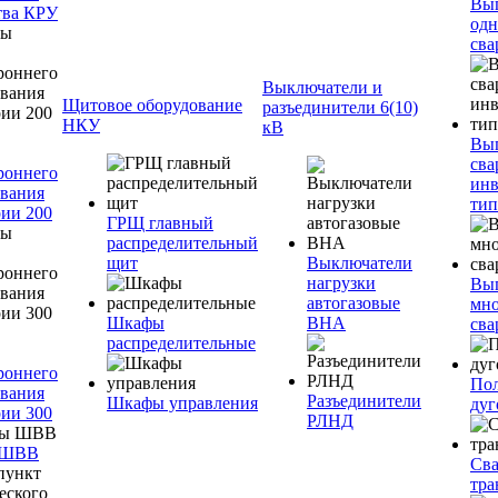
Вы
тва КРУ
одн
сва
Выключатели и
Щитовое оборудование
разъединители 6(10)
НКУ
кВ
Вы
сва
роннего
инв
вания
тип
ии 200
ГРЩ главный
распределительный
щит
Выключатели
нагрузки
Вы
автогазовые
мно
Шкафы
ВНА
сва
распределительные
роннего
Пол
вания
Разъединители
Шкафы управления
дуг
ии 300
РЛНД
 ШВВ
Св
тра