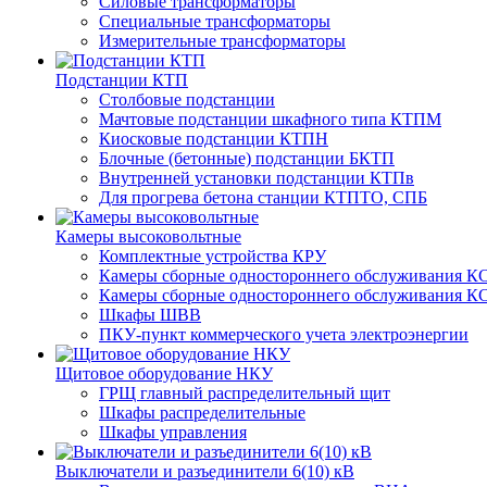
Силовые трансформаторы
Специальные трансформаторы
Измерительные трансформаторы
Подстанции КТП
Столбовые подстанции
Мачтовые подстанции шкафного типа КТПМ
Киосковые подстанции КТПН
Блочные (бетонные) подстанции БКТП
Внутренней установки подстанции КТПв
Для прогрева бетона станции КТПТО, СПБ
Камеры высоковольтные
Комплектные устройства КРУ
Камеры сборные одностороннего обслуживания КС
Камеры сборные одностороннего обслуживания КС
Шкафы ШВВ
ПКУ-пункт коммерческого учета электроэнергии
Щитовое оборудование НКУ
ГРЩ главный распределительный щит
Шкафы распределительные
Шкафы управления
Выключатели и разъединители 6(10) кВ