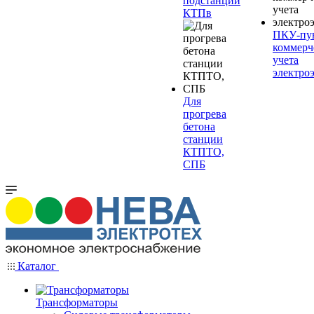
подстанции
КТПв
ПКУ-пу
коммерч
учета
электро
Для
прогрева
бетона
станции
КТПТО,
СПБ
Каталог
Трансформаторы