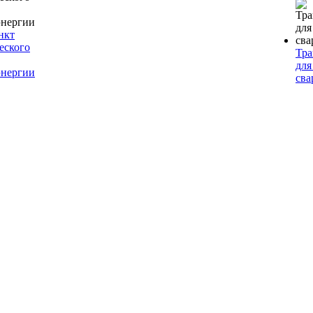
нкт
еского
Тр
для
энергии
сва