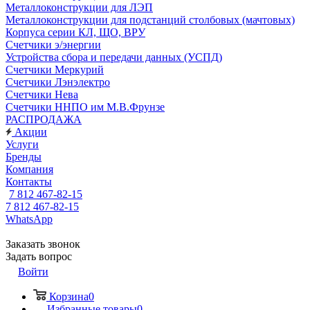
Металлоконструкции для ЛЭП
Металлоконструкции для подстанций столбовых (мачтовых)
Корпуса серии КЛ, ЩО, ВРУ
Счетчики э/энергии
Устройства сбора и передачи данных (УСПД)
Счетчики Меркурий
Счетчики Лэнэлектро
Счетчики Нева
Счетчики ННПО им М.В.Фрунзе
РАСПРОДАЖА
Акции
Услуги
Бренды
Компания
Контакты
7 812 467-82-15
7 812 467-82-15
WhatsApp
Заказать звонок
Задать вопрос
Войти
Корзина
0
Избранные товары
0