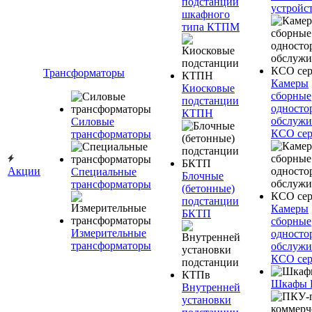
подстанции
устройс
шкафного
типа КТПМ
Трансформаторы
Камеры
Киосковые
сборные
подстанции
односто
КТПН
обслужи
Силовые
КСО сер
трансформаторы
Акции
Специальные
Блочные
трансформаторы
(бетонные)
подстанции
Камеры
БКТП
сборные
Измерительные
односто
трансформаторы
обслужи
КСО сер
Шкафы
Внутренней
установки