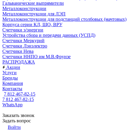
Гальванические выпрямители
Металлоконструкции
Металлоконструкции для ЛЭП
Металлоконструкции для подстанций столбовых (мачтовых)
Корпуса серии КЛ, ЩО, ВРУ
Счетчики э/энергии
Устройства сбора и передачи данных (УСПД)
Счетчики Меркурий
Счетчики Лэнэлектро
Счетчики Нева
Счетчики ННПО им М.В.Фрунзе
РАСПРОДАЖА
Акции
Услуги
Бренды
Компания
Контакты
7 812 467-82-15
7 812 467-82-15
WhatsApp
Заказать звонок
Задать вопрос
Войти