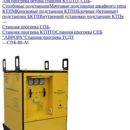
Для прогрева бетона станции КТПТО, СПБ
Столбовые подстанции
Мачтовые подстанции шкафного типа
КТПМ
Киосковые подстанции КТПН
Блочные (бетонные)
подстанции БКТП
Внутренней установки подстанции КТПв
—
Станция прогрева СПБ
Станция прогрева КТПТО
Станция прогрева СПБ
"АВРОРА"
Станция прогрева ТСДЗ
—
СПБ-80-Al