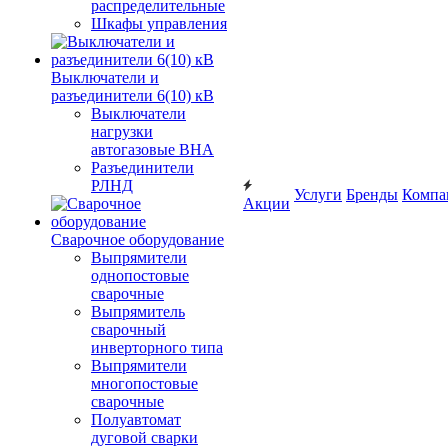
распределительные
Шкафы управления
Выключатели и
разъединители 6(10) кВ
Выключатели
нагрузки
автогазовые ВНА
Разъединители
РЛНД
Услуги
Бренды
Компа
Акции
Сварочное оборудование
Выпрямители
однопостовые
сварочные
Выпрямитель
сварочный
инверторного типа
Выпрямители
многопостовые
сварочные
Полуавтомат
дуговой сварки