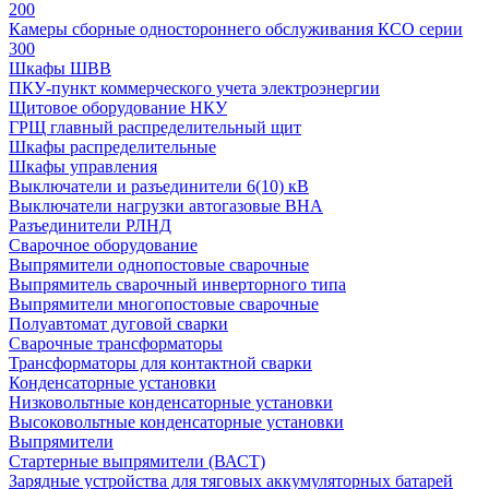
200
Камеры сборные одностороннего обслуживания КСО серии
300
Шкафы ШВВ
ПКУ-пункт коммерческого учета электроэнергии
Щитовое оборудование НКУ
ГРЩ главный распределительный щит
Шкафы распределительные
Шкафы управления
Выключатели и разъединители 6(10) кВ
Выключатели нагрузки автогазовые ВНА
Разъединители РЛНД
Сварочное оборудование
Выпрямители однопостовые сварочные
Выпрямитель сварочный инверторного типа
Выпрямители многопостовые сварочные
Полуавтомат дуговой сварки
Сварочные трансформаторы
Трансформаторы для контактной сварки
Конденсаторные установки
Низковольтные конденсаторные установки
Высоковольтные конденсаторные установки
Выпрямители
Стартерные выпрямители (ВАСТ)
Зарядные устройства для тяговых аккумуляторных батарей