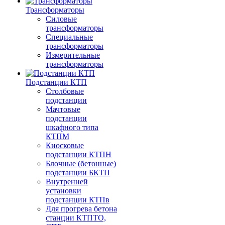
Трансформаторы
Силовые
трансформаторы
Специальные
трансформаторы
Измерительные
трансформаторы
Подстанции КТП
Столбовые
подстанции
Мачтовые
подстанции
шкафного типа
КТПМ
Киосковые
подстанции КТПН
Блочные (бетонные)
подстанции БКТП
Внутренней
установки
подстанции КТПв
Для прогрева бетона
станции КТПТО,