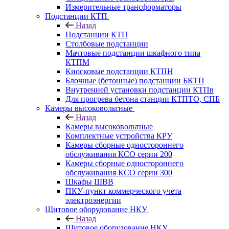
Измерительные трансформаторы
Подстанции КТП
Назад
Подстанции КТП
Столбовые подстанции
Мачтовые подстанции шкафного типа
КТПМ
Киосковые подстанции КТПН
Блочные (бетонные) подстанции БКТП
Внутренней установки подстанции КТПв
Для прогрева бетона станции КТПТО, СПБ
Камеры высоковольтные
Назад
Камеры высоковольтные
Комплектные устройства КРУ
Камеры сборные одностороннего
обслуживания КСО серии 200
Камеры сборные одностороннего
обслуживания КСО серии 300
Шкафы ШВВ
ПКУ-пункт коммерческого учета
электроэнергии
Щитовое оборудование НКУ
Назад
Щитовое оборудование НКУ