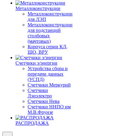
Металлоконструкции
Металлоконструкции
для ЛЭП
Металлоконструкции
для подстанций
столбовых
(мачтовых)
Корпуса серии КЛ,
ЩО, ВРУ
Счетчики э/энергии
Устройства сбора и
передачи данных
(УСПД)
Счетчики Меркурий
Счетчики
Лэнэлектро
Счетчики Нева
Счетчики ННПО им
М.В.Фрунзе
РАСПРОДАЖА