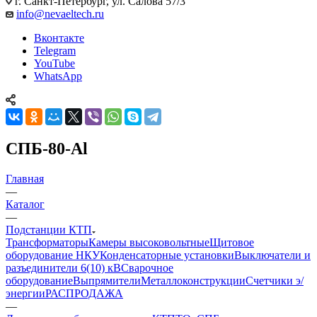
г. Санкт-Петербург, ул. Салова 57/3
info@nevaeltech.ru
Вконтакте
Telegram
YouTube
WhatsApp
СПБ-80-Al
Главная
—
Каталог
—
Подстанции КТП
Трансформаторы
Камеры высоковольтные
Щитовое
оборудование НКУ
Конденсаторные установки
Выключатели и
разъединители 6(10) кВ
Сварочное
оборудование
Выпрямители
Металлоконструкции
Счетчики э/
энергии
РАСПРОДАЖА
—