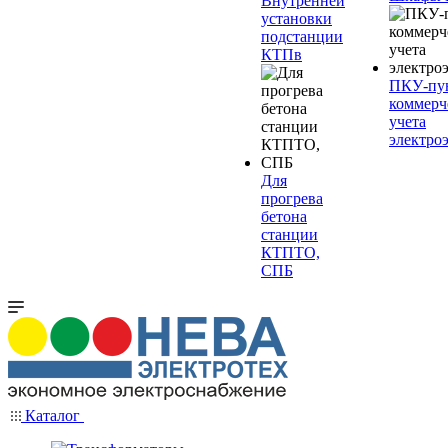
Внутренней
установки
подстанции
КТПв
ПКУ-пу
коммерч
учета
электро
Для
прогрева
бетона
станции
КТПТО,
СПБ
Каталог