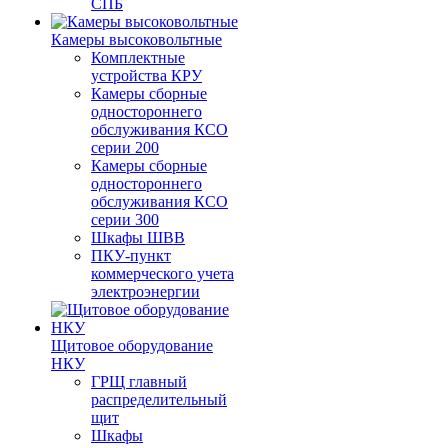
СПБ
Камеры высоковольтные
Комплектные
устройства КРУ
Камеры сборные
одностороннего
обслуживания КСО
серии 200
Камеры сборные
одностороннего
обслуживания КСО
серии 300
Шкафы ШВВ
ПКУ-пункт
коммерческого учета
электроэнергии
Щитовое оборудование
НКУ
ГРЩ главный
распределительный
щит
Шкафы