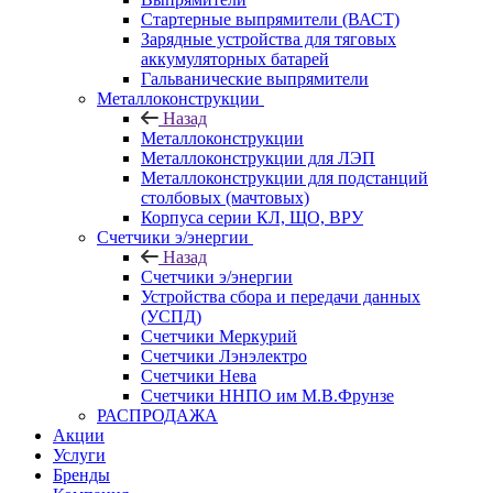
Стартерные выпрямители (ВАСТ)
Зарядные устройства для тяговых
аккумуляторных батарей
Гальванические выпрямители
Металлоконструкции
Назад
Металлоконструкции
Металлоконструкции для ЛЭП
Металлоконструкции для подстанций
столбовых (мачтовых)
Корпуса серии КЛ, ЩО, ВРУ
Счетчики э/энергии
Назад
Счетчики э/энергии
Устройства сбора и передачи данных
(УСПД)
Счетчики Меркурий
Счетчики Лэнэлектро
Счетчики Нева
Счетчики ННПО им М.В.Фрунзе
РАСПРОДАЖА
Акции
Услуги
Бренды