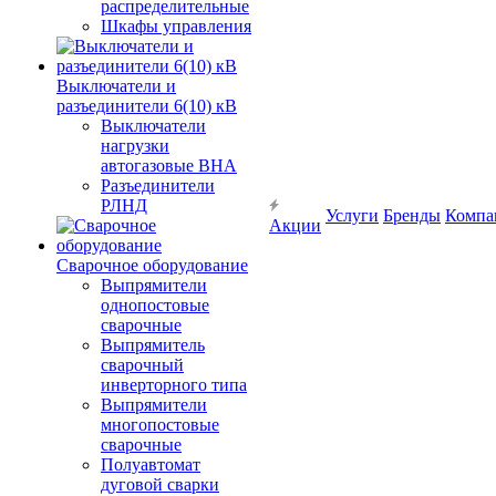
распределительные
Шкафы управления
Выключатели и
разъединители 6(10) кВ
Выключатели
нагрузки
автогазовые ВНА
Разъединители
РЛНД
Услуги
Бренды
Компа
Акции
Сварочное оборудование
Выпрямители
однопостовые
сварочные
Выпрямитель
сварочный
инверторного типа
Выпрямители
многопостовые
сварочные
Полуавтомат
дуговой сварки