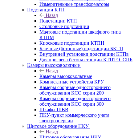
Измерительные трансформаторы
Подстанции КТП
Назад
Подстанции КТП
Столбовые подстанции
Мачтовые подстанции шкафного типа
КТПМ
Киосковые подстанции КТПН
Блочные (бетонные) подстанции БКТП
Внутренней установки подстанции КТПв
Для прогрева бетона станции КТПТО, СПБ
Камеры высоковольтные
Назад
Камеры высоковольтные
Комплектные устройства КРУ
Камеры сборные одностороннего
обслуживания КСО серии 200
Камеры сборные одностороннего
обслуживания КСО серии 300
Шкафы ШВВ
ПКУ-пункт коммерческого учета
электроэнергии
Щитовое оборудование НКУ
Назад
Щитовое оборудование НКУ