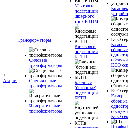
Мачтовые
Компле
подстанции
устройс
шкафного
типа КТПМ
Трансформаторы
Камеры
Киосковые
сборные
подстанции
односто
КТПН
обслужи
Силовые
КСО сер
трансформаторы
Акции
Специальные
Блочные
трансформаторы
(бетонные)
подстанции
Камеры
БКТП
сборные
Измерительные
односто
трансформаторы
обслужи
КСО сер
Шкафы