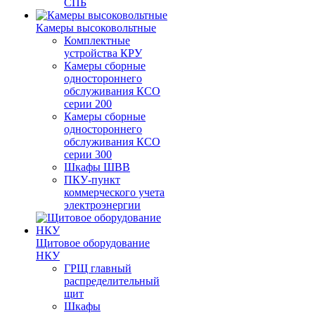
СПБ
Камеры высоковольтные
Комплектные
устройства КРУ
Камеры сборные
одностороннего
обслуживания КСО
серии 200
Камеры сборные
одностороннего
обслуживания КСО
серии 300
Шкафы ШВВ
ПКУ-пункт
коммерческого учета
электроэнергии
Щитовое оборудование
НКУ
ГРЩ главный
распределительный
щит
Шкафы