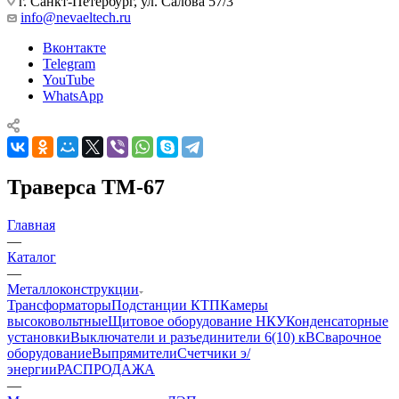
г. Санкт-Петербург, ул. Салова 57/3
info@nevaeltech.ru
Вконтакте
Telegram
YouTube
WhatsApp
Траверса ТМ-67
Главная
—
Каталог
—
Металлоконструкции
Трансформаторы
Подстанции КТП
Камеры
высоковольтные
Щитовое оборудование НКУ
Конденсаторные
установки
Выключатели и разъединители 6(10) кВ
Сварочное
оборудование
Выпрямители
Счетчики э/
энергии
РАСПРОДАЖА
—