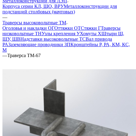
Металлоконструкции для ЛЭП
Корпуса серии КЛ, ЩО, ВРУ
Металлоконструкции для
подстанций столбовых (мачтовых)
—
Траверсы высоковольтные ТМ
Оголовья и накладки ОГ
Оттяжки ОТ
Стяжки Г
Траверсы
низковольтные ТН
Узлы крепления У
Хомуты Х
Штыри Ш,
ШУ, ШВ
Надставки высоковольтные ТС
Вал привода
РА
Заземляющие проводники ЗП
Кронштейны Р, РА, КМ, КС,
М
—
Траверса ТМ-67