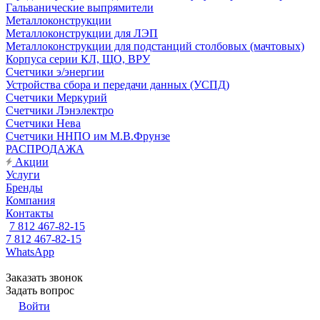
Гальванические выпрямители
Металлоконструкции
Металлоконструкции для ЛЭП
Металлоконструкции для подстанций столбовых (мачтовых)
Корпуса серии КЛ, ЩО, ВРУ
Счетчики э/энергии
Устройства сбора и передачи данных (УСПД)
Счетчики Меркурий
Счетчики Лэнэлектро
Счетчики Нева
Счетчики ННПО им М.В.Фрунзе
РАСПРОДАЖА
Акции
Услуги
Бренды
Компания
Контакты
7 812 467-82-15
7 812 467-82-15
WhatsApp
Заказать звонок
Задать вопрос
Войти