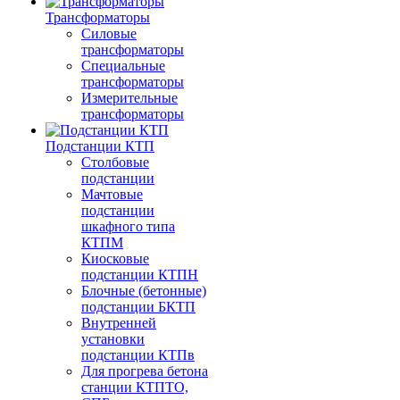
Трансформаторы
Силовые
трансформаторы
Специальные
трансформаторы
Измерительные
трансформаторы
Подстанции КТП
Столбовые
подстанции
Мачтовые
подстанции
шкафного типа
КТПМ
Киосковые
подстанции КТПН
Блочные (бетонные)
подстанции БКТП
Внутренней
установки
подстанции КТПв
Для прогрева бетона
станции КТПТО,