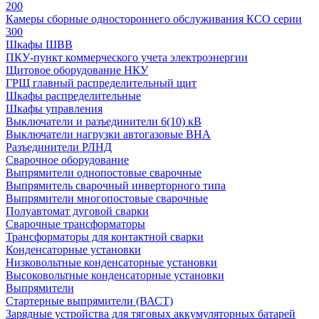
200
Камеры сборные одностороннего обслуживания КСО серии
300
Шкафы ШВВ
ПКУ-пункт коммерческого учета электроэнергии
Щитовое оборудование НКУ
ГРЩ главный распределительный щит
Шкафы распределительные
Шкафы управления
Выключатели и разъединители 6(10) кВ
Выключатели нагрузки автогазовые ВНА
Разъединители РЛНД
Сварочное оборудование
Выпрямители однопостовые сварочные
Выпрямитель сварочный инверторного типа
Выпрямители многопостовые сварочные
Полуавтомат дуговой сварки
Сварочные трансформаторы
Трансформаторы для контактной сварки
Конденсаторные установки
Низковольтные конденсаторные установки
Высоковольтные конденсаторные установки
Выпрямители
Стартерные выпрямители (ВАСТ)
Зарядные устройства для тяговых аккумуляторных батарей