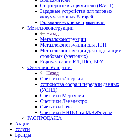
Стартерные выпрямители (ВАСТ)
Зарядные устройства для тяговых
аккумуляторных батарей
Гальванические выпрямители
Металлоконструкции
Назад
Металлоконструкции
Металлоконструкции для ЛЭП
Металлоконструкции для подстанций
столбовых (мачтовых)
Корпуса серии КЛ, ЩО, ВРУ
Счетчики э/энергии
Назад
Счетчики э/энергии
Устройства сбора и передачи данных
(УСПД)
Счетчики Меркурий
Счетчики Лэнэлектро
Счетчики Нева
Счетчики ННПО им М.В.Фрунзе
РАСПРОДАЖА
Акции
Услуги
Бренды