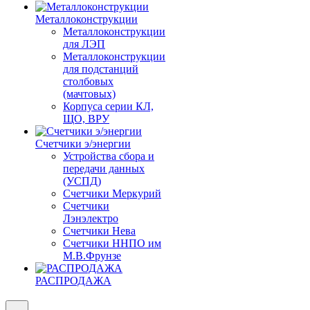
Металлоконструкции
Металлоконструкции
для ЛЭП
Металлоконструкции
для подстанций
столбовых
(мачтовых)
Корпуса серии КЛ,
ЩО, ВРУ
Счетчики э/энергии
Устройства сбора и
передачи данных
(УСПД)
Счетчики Меркурий
Счетчики
Лэнэлектро
Счетчики Нева
Счетчики ННПО им
М.В.Фрунзе
РАСПРОДАЖА