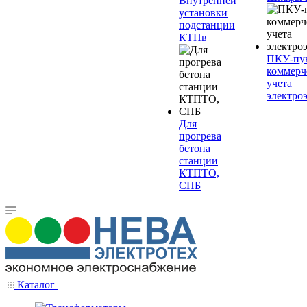
Внутренней
установки
подстанции
КТПв
ПКУ-пу
коммерч
учета
электро
Для
прогрева
бетона
станции
КТПТО,
СПБ
Каталог