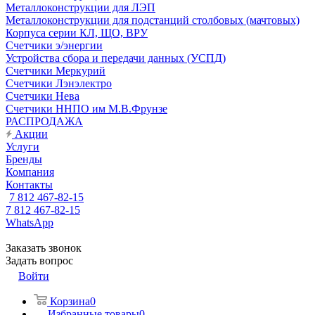
Металлоконструкции для ЛЭП
Металлоконструкции для подстанций столбовых (мачтовых)
Корпуса серии КЛ, ЩО, ВРУ
Счетчики э/энергии
Устройства сбора и передачи данных (УСПД)
Счетчики Меркурий
Счетчики Лэнэлектро
Счетчики Нева
Счетчики ННПО им М.В.Фрунзе
РАСПРОДАЖА
Акции
Услуги
Бренды
Компания
Контакты
7 812 467-82-15
7 812 467-82-15
WhatsApp
Заказать звонок
Задать вопрос
Войти
Корзина
0
Избранные товары
0