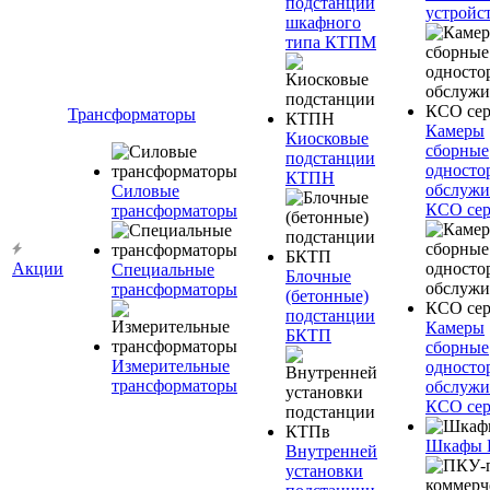
подстанции
устройс
шкафного
типа КТПМ
Трансформаторы
Камеры
Киосковые
сборные
подстанции
односто
КТПН
обслужи
Силовые
КСО сер
трансформаторы
Акции
Специальные
Блочные
трансформаторы
(бетонные)
подстанции
Камеры
БКТП
сборные
Измерительные
односто
трансформаторы
обслужи
КСО сер
Шкафы
Внутренней
установки