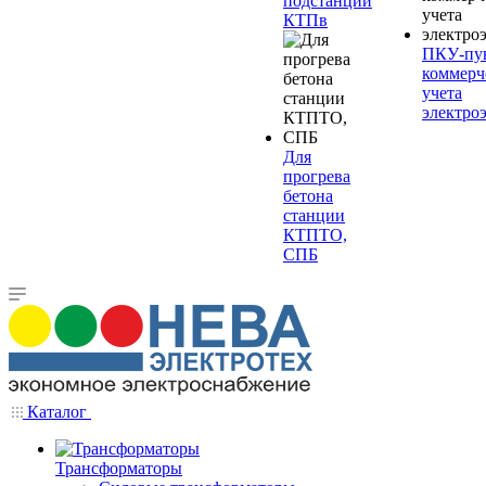
подстанции
КТПв
ПКУ-пу
коммерч
учета
электро
Для
прогрева
бетона
станции
КТПТО,
СПБ
Каталог
Трансформаторы