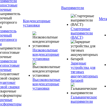
прямители
опостовые
Выпрямители
рочные
Мета
Конденсаторные
установки
Стартерные
прямитель
выпрямители
рочный
(ВАСТ)
ерторного
а
Низковольтные
конденсаторные
установки
прямители
Зарядные
гопостовые
устройства для
рочные
тяговых
аккумуляторных
Высоковольтные
батарей
уавтомат
конденсаторные
овой сварки
установки
Гальванические
арочные
выпрямители
нсформаторы