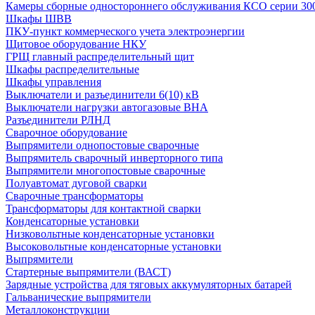
Камеры сборные одностороннего обслуживания КСО серии 30
Шкафы ШВВ
ПКУ-пункт коммерческого учета электроэнергии
Щитовое оборудование НКУ
ГРЩ главный распределительный щит
Шкафы распределительные
Шкафы управления
Выключатели и разъединители 6(10) кВ
Выключатели нагрузки автогазовые ВНА
Разъединители РЛНД
Сварочное оборудование
Выпрямители однопостовые сварочные
Выпрямитель сварочный инверторного типа
Выпрямители многопостовые сварочные
Полуавтомат дуговой сварки
Сварочные трансформаторы
Трансформаторы для контактной сварки
Конденсаторные установки
Низковольтные конденсаторные установки
Высоковольтные конденсаторные установки
Выпрямители
Стартерные выпрямители (ВАСТ)
Зарядные устройства для тяговых аккумуляторных батарей
Гальванические выпрямители
Металлоконструкции