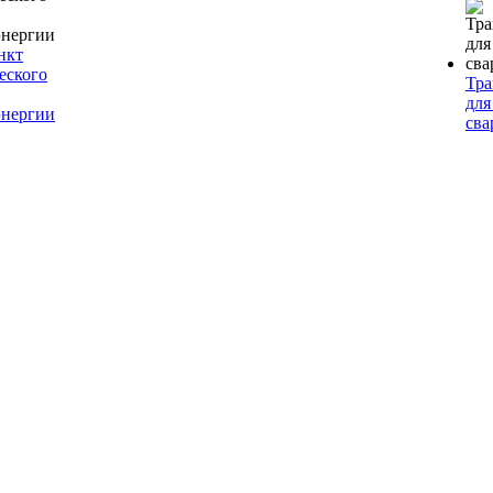
нкт
еского
Тр
для
энергии
сва