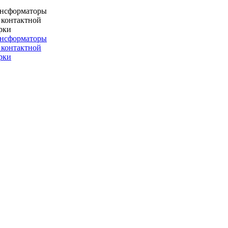
ансформаторы
 контактной
рки