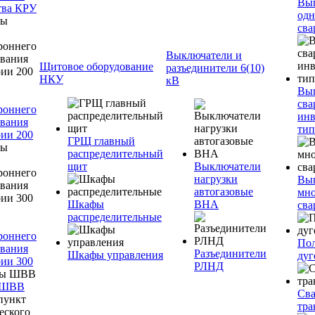
Вы
тва КРУ
одн
сва
Выключатели и
Щитовое оборудование
разъединители 6(10)
НКУ
кВ
Вы
сва
роннего
инв
вания
тип
ии 200
ГРЩ главный
распределительный
щит
Выключатели
нагрузки
Вы
автогазовые
мно
Шкафы
ВНА
сва
распределительные
роннего
Пол
вания
Разъединители
Шкафы управления
дуг
ии 300
РЛНД
 ШВВ
Св
тра