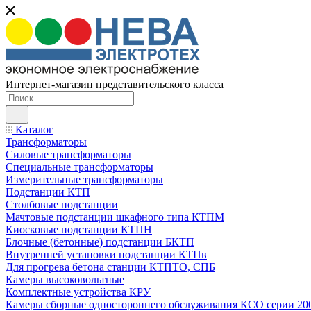
Интернет-магазин представительского класса
Каталог
Трансформаторы
Силовые трансформаторы
Специальные трансформаторы
Измерительные трансформаторы
Подстанции КТП
Столбовые подстанции
Мачтовые подстанции шкафного типа КТПМ
Киосковые подстанции КТПН
Блочные (бетонные) подстанции БКТП
Внутренней установки подстанции КТПв
Для прогрева бетона станции КТПТО, СПБ
Камеры высоковольтные
Комплектные устройства КРУ
Камеры сборные одностороннего обслуживания КСО серии 20