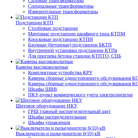
Силовые трансформаторы
Специальные трансформаторы
Измерительные трансформаторы
Подстанции КТП
Столбовые подстанции
Мачтовые подстанции шкафного типа КТПМ
Киосковые подстанции КТПН
Блочные (бетонные) подстанции БКТП
Внутренней установки подстанции КТПв
Для прогрева бетона станции КТПТО, СПБ
Камеры высоковольтные
Комплектные устройства КРУ
Камеры сборные одностороннего обслуживания КС
Камеры сборные одностороннего обслуживания КС
Шкафы ШВВ
ПКУ-пункт коммерческого учета электроэнергии
Щитовое оборудование НКУ
ГРЩ главный распределительный щит
Шкафы распределительные
Шкафы управления
Выключатели и разъединители 6(10) кВ