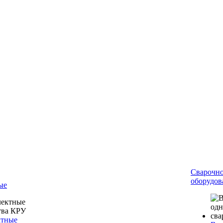
Сварочн
оборудов
ые
ктные