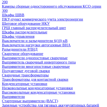
200
Камеры сборные одностороннего обслуживания КСО серии
300
Шкафы ШВВ
ПКУ-пункт коммерческого учета электроэнергии
Щитовое оборудование НКУ
ГРЩ главный распределительный щит
Шкафы распределительные
Шкафы управления
Выключатели и разъединители 6(10) кВ
Выключатели нагрузки автогазовые ВНА
Разъединители РЛНД
Сварочное оборудование
Выпрямители однопостовые сварочные
Выпрямитель сварочный инверторного типа
Выпрямители многопостовые сварочные
Полуавтомат дуговой сварки
Сварочные трансформаторы
Трансформаторы для контактной сварки
Конденсаторные установки
Низковольтные конденсаторные установки
Высоковольтные конденсаторные установки
Выпрямители
Стартерные выпрямители (ВАСТ)
Зарядные устройства для тяговых аккумуляторных батарей