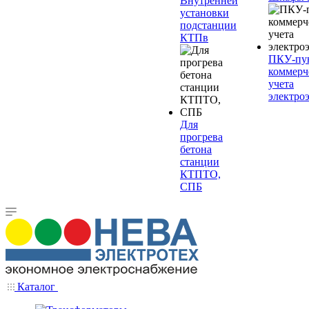
Внутренней
установки
подстанции
КТПв
ПКУ-пу
коммерч
учета
электро
Для
прогрева
бетона
станции
КТПТО,
СПБ
Каталог