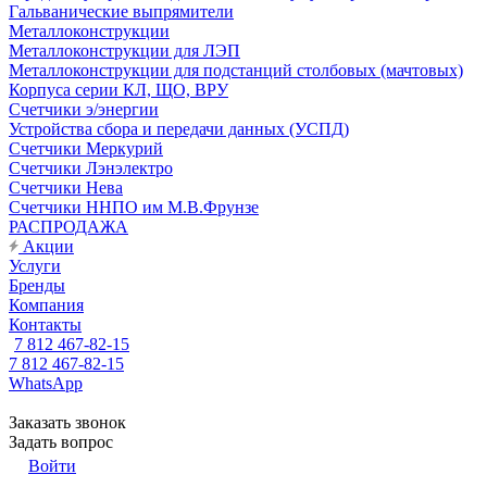
Гальванические выпрямители
Металлоконструкции
Металлоконструкции для ЛЭП
Металлоконструкции для подстанций столбовых (мачтовых)
Корпуса серии КЛ, ЩО, ВРУ
Счетчики э/энергии
Устройства сбора и передачи данных (УСПД)
Счетчики Меркурий
Счетчики Лэнэлектро
Счетчики Нева
Счетчики ННПО им М.В.Фрунзе
РАСПРОДАЖА
Акции
Услуги
Бренды
Компания
Контакты
7 812 467-82-15
7 812 467-82-15
WhatsApp
Заказать звонок
Задать вопрос
Войти