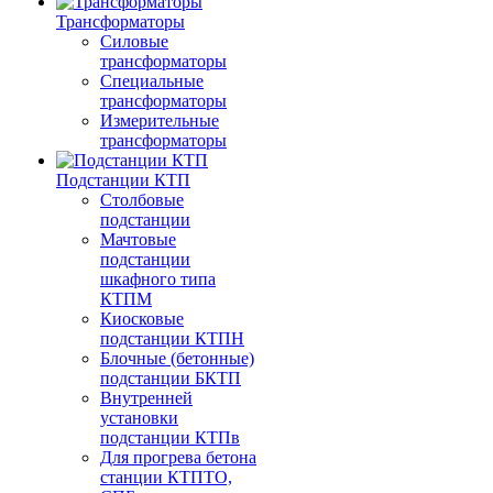
Трансформаторы
Силовые
трансформаторы
Специальные
трансформаторы
Измерительные
трансформаторы
Подстанции КТП
Столбовые
подстанции
Мачтовые
подстанции
шкафного типа
КТПМ
Киосковые
подстанции КТПН
Блочные (бетонные)
подстанции БКТП
Внутренней
установки
подстанции КТПв
Для прогрева бетона
станции КТПТО,