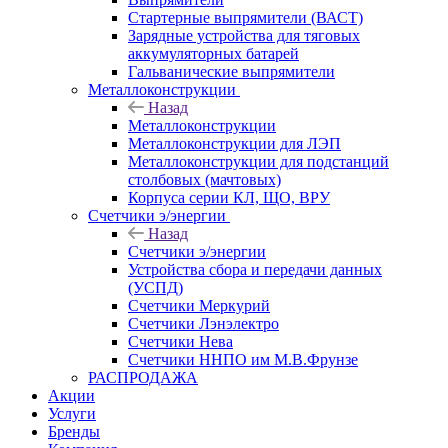
Стартерные выпрямители (ВАСТ)
Зарядные устройства для тяговых
аккумуляторных батарей
Гальванические выпрямители
Металлоконструкции
Назад
Металлоконструкции
Металлоконструкции для ЛЭП
Металлоконструкции для подстанций
столбовых (мачтовых)
Корпуса серии КЛ, ЩО, ВРУ
Счетчики э/энергии
Назад
Счетчики э/энергии
Устройства сбора и передачи данных
(УСПД)
Счетчики Меркурий
Счетчики Лэнэлектро
Счетчики Нева
Счетчики ННПО им М.В.Фрунзе
РАСПРОДАЖА
Акции
Услуги
Бренды