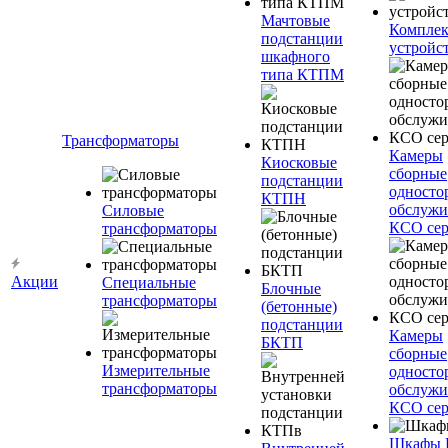
Мачтовые
Компле
подстанции
устройс
шкафного
типа КТПМ
Трансформаторы
Камеры
Киосковые
сборные
подстанции
односто
КТПН
обслужи
Силовые
КСО сер
трансформаторы
Акции
Специальные
Блочные
трансформаторы
(бетонные)
подстанции
Камеры
БКТП
сборные
Измерительные
односто
трансформаторы
обслужи
КСО сер
Шкафы