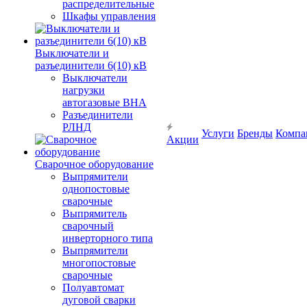
распределительные
Шкафы управления
Выключатели и
разъединители 6(10) кВ
Выключатели
нагрузки
автогазовые ВНА
Разъединители
РЛНД
Услуги
Бренды
Компа
Акции
Сварочное оборудование
Выпрямители
однопостовые
сварочные
Выпрямитель
сварочный
инверторного типа
Выпрямители
многопостовые
сварочные
Полуавтомат
дуговой сварки