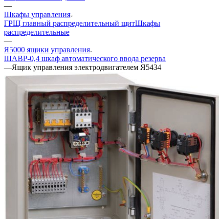
—
Шкафы управления
ГРЩ главный распределительный щит
Шкафы
распределительные
—
Я5000 ящики управления
ШАВР-0,4 шкаф автоматического ввода резерва
—
Ящик управления электродвигателем Я5434