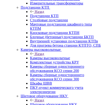
Измерительные трансформаторы
Подстанции КТП
Назад
Подстанции КТП
Столбовые подстанции
Мачтовые подстанции шкафного типа
КТПМ
Киосковые подстанции КТПН
Блочные (бетонные) подстанции БКТП
Внутренней установки подстанции КТПв
Для прогрева бетона станции КТПТО, СПБ
Камеры высоковольтные
Назад
Камеры высоковольтные
Комплектные устройства КРУ
Камеры сборные одностороннего
обслуживания КСО серии 200
Камеры сборные одностороннего
обслуживания КСО серии 300
Шкафы ШВВ
ПКУ-пункт коммерческого учета
электроэнергии
Щитовое оборудование НКУ
Назад
Щитовое оборудование НКУ