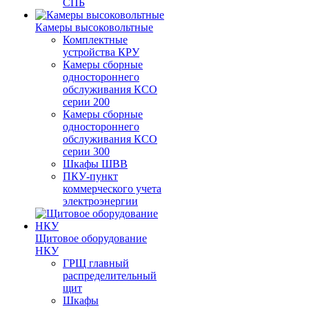
СПБ
Камеры высоковольтные
Комплектные
устройства КРУ
Камеры сборные
одностороннего
обслуживания КСО
серии 200
Камеры сборные
одностороннего
обслуживания КСО
серии 300
Шкафы ШВВ
ПКУ-пункт
коммерческого учета
электроэнергии
Щитовое оборудование
НКУ
ГРЩ главный
распределительный
щит
Шкафы