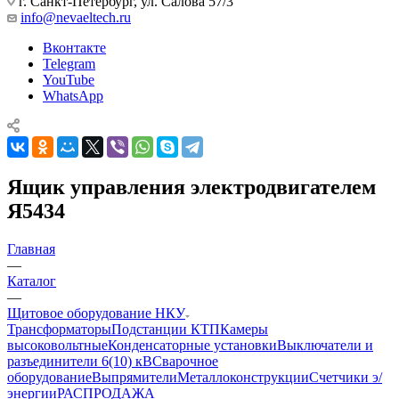
г. Санкт-Петербург, ул. Салова 57/3
info@nevaeltech.ru
Вконтакте
Telegram
YouTube
WhatsApp
Ящик управления электродвигателем
Я5434
Главная
—
Каталог
—
Щитовое оборудование НКУ
Трансформаторы
Подстанции КТП
Камеры
высоковольтные
Конденсаторные установки
Выключатели и
разъединители 6(10) кВ
Сварочное
оборудование
Выпрямители
Металлоконструкции
Счетчики э/
энергии
РАСПРОДАЖА